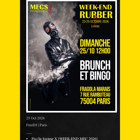
25 Oct 2026
FreeDJ | Paris
___
Piss'In Secteur X [WEEK-END MEC 2026]