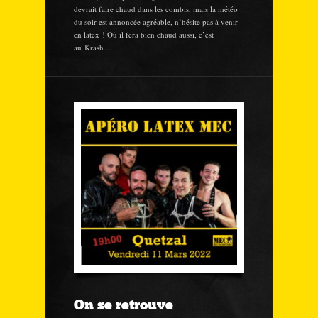
devrait faire chaud dans les combis, mais la météo
du soir est annoncée agréable, n’hésite pas à venir
en latex ! Où il fera bien chaud aussi, c’est
au Krash…
On se retrouve