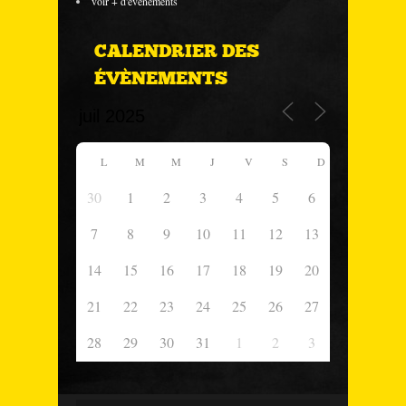
voir + d'évènements
CALENDRIER DES
ÉVÈNEMENTS
L
M
M
J
V
S
D
30
1
2
3
4
5
6
7
8
9
10
11
12
13
14
15
16
17
18
19
20
21
22
23
24
25
26
27
28
29
30
31
1
2
3