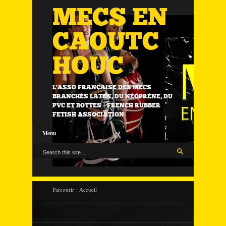
MECS EN
CAOUTC
HOUC
L'ASSO FRANÇAISE DES MECS
BRANCHÉS LATEX, DU NÉOPRÈNE, DU
PVC ET BOTTES | FRENCH RUBBER
FETISH ASSOCIATION
Menu
Parcourir :
Accueil