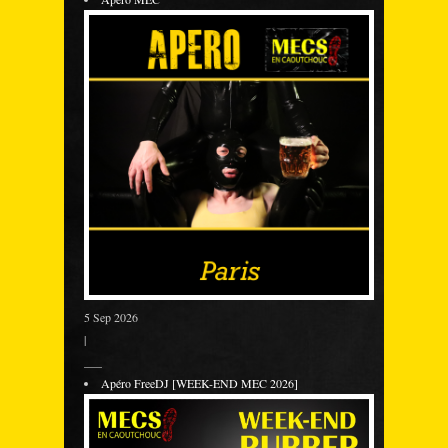
5 Sep 2026
|
___
Apéro FreeDJ [WEEK-END MEC 2026]