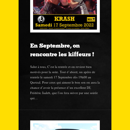
En Septembre, on
rencontre les kiffeurs !
Salut à tous, C’est la rentrée et on revient bien
motivés pour la suite. Tout d’abord, un apéro de
rentrée le samedi 17 Septembre dès 19h00 au
Quetzal. Pour ceux qui aiment le bon son on aura la
chance d’avoir la présence d’un excellent DJ,
Frédéric Jaaleb, que l’on fera suivre par une soirée
qui…