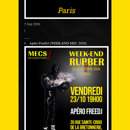
5 Sep 2026
|
___
Apéro FreeDJ [WEEK-END MEC 2026]