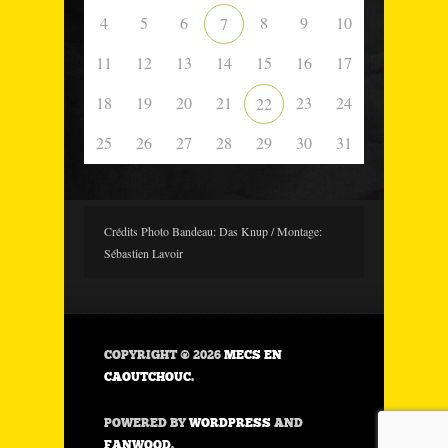
4
5
6
8
9
10
7
11
12
13
14
15
16
17
18
19
20
21
23
24
22
25
26
27
28
29
30
31
Crédits Photo Bandeau: Das Knup / Montage:
Sébastien Lavoir
COPYRIGHT © 2026
MECS EN
CAOUTCHOUC
.
POWERED BY
WORDPRESS
AND
FANWOOD
.