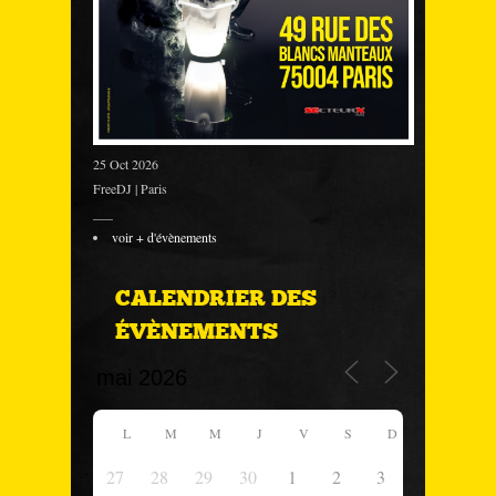
25 Oct 2026
FreeDJ | Paris
___
voir + d'évènements
CALENDRIER DES
ÉVÈNEMENTS
L
M
M
J
V
S
D
27
28
29
30
1
2
3