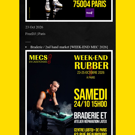
23 Oct 2026
FreeDJ | Paris
___
Braderie / 2nd hand market [WEEK-END MEC 2026]