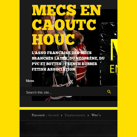
MECS EN
CAOUTC
HOUC
L'ASSO FRANÇAISE DES MECS
BRANCHÉS LATEX, DU NÉOPRÈNE, DU
PVC ET BOTTES | FRENCH RUBBER
FETISH ASSOCIATION
Menu
Parcourir :
Accueil
Emplacements
Who’s