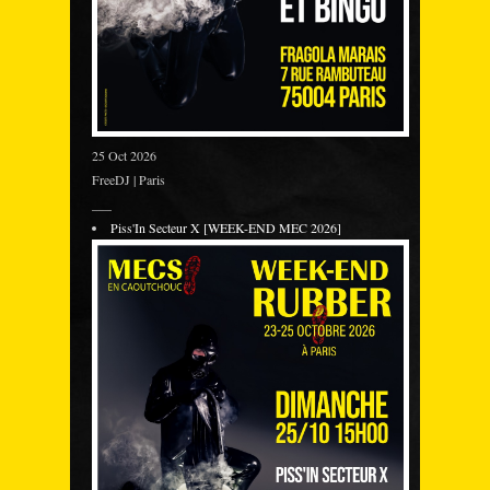
25 Oct 2026
FreeDJ | Paris
___
Piss'In Secteur X [WEEK-END MEC 2026]