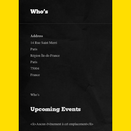
Who’s
Address
14 Rue Saint Merri
Paris
Région Île-de-France
Paris
75004
France
Who’s
Upcoming Events
<li>Aucun évènement à cet emplacement</li>