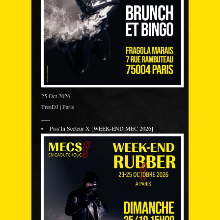
25 Oct 2026
FreeDJ | Paris
___
Piss'In Secteur X [WEEK-END MEC 2026]