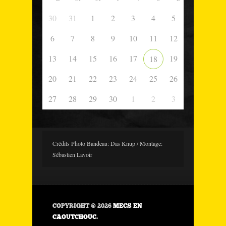
30
31
1
2
3
4
5
6
7
8
9
10
11
12
13
14
15
16
17
19
18
20
21
22
23
24
25
26
27
28
29
30
1
2
3
Crédits Photo Bandeau: Das Knup / Montage:
Sébastien Lavoir
COPYRIGHT © 2026
MECS EN
CAOUTCHOUC
.