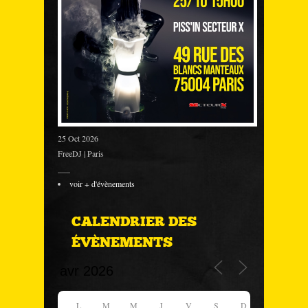
25 Oct 2026
FreeDJ | Paris
___
voir + d'évènements
CALENDRIER DES
ÉVÈNEMENTS
L
M
M
J
V
S
D