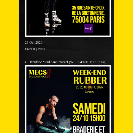
23 Oct 2026
FreeDJ | Paris
___
Braderie / 2nd hand market [WEEK-END MEC 2026]