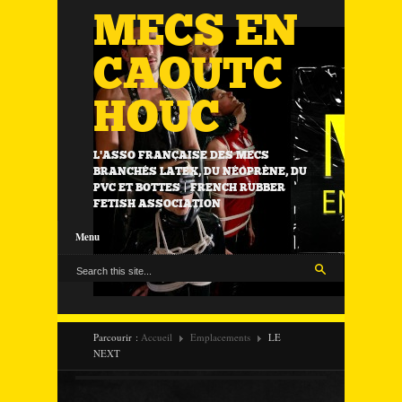
MECS EN
CAOUTC
HOUC
L'ASSO FRANÇAISE DES MECS
BRANCHÉS LATEX, DU NÉOPRÈNE, DU
PVC ET BOTTES | FRENCH RUBBER
FETISH ASSOCIATION
Menu
Parcourir :
Accueil
Emplacements
LE
NEXT