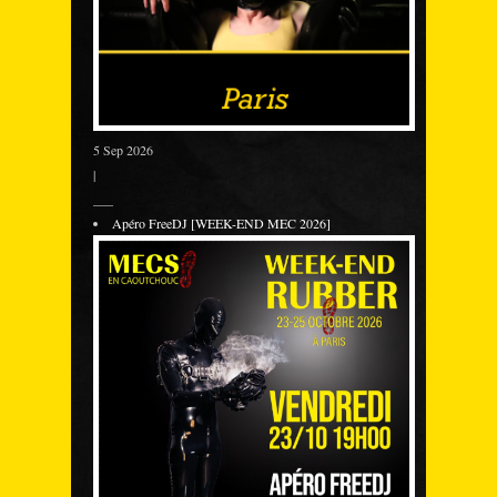
5 Sep 2026
|
___
Apéro FreeDJ [WEEK-END MEC 2026]