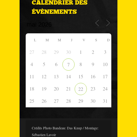
CALENDRIER DES
ÉVÈNEMENTS
L
M
M
J
V
S
D
27
28
29
30
1
2
3
4
5
6
8
9
10
7
11
12
13
14
15
16
17
18
19
20
21
23
24
22
25
26
27
28
29
30
31
Crédits Photo Bandeau: Das Knup / Montage:
Sébastien Lavoir