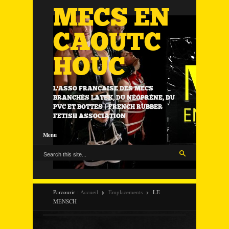
MECS EN
CAOUTC
HOUC
L'ASSO FRANÇAISE DES MECS
BRANCHÉS LATEX, DU NÉOPRÈNE, DU
PVC ET BOTTES | FRENCH RUBBER
FETISH ASSOCIATION
Menu
Parcourir :
Accueil
Emplacements
LE
MENSCH