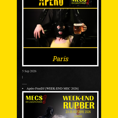
5 Sep 2026
|
___
Apéro FreeDJ [WEEK-END MEC 2026]