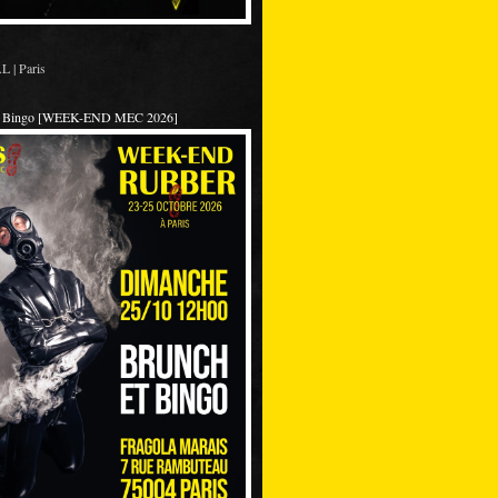
 | Paris
et Bingo [WEEK-END MEC 2026]