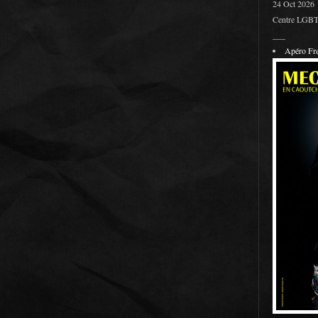
24 Oct 2026
Centre LGBT 
___
Apéro F