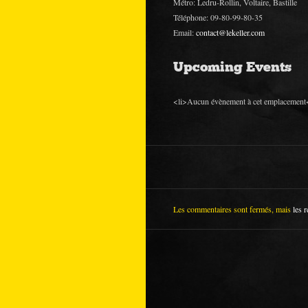
Métro: Ledru-Rollin, Voltaire, Bastille
Téléphone: 09-80-99-80-35
Email:
contact@lekeller.com
Upcoming Events
<li>Aucun évènement à cet emplacement<
Les commentaires sont fermés, mais
les r