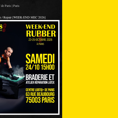
de Paris | Paris
on / Repair [WEEK-END MEC 2026]