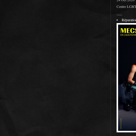
Centre LGBT 
___
Réparati