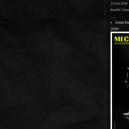
24 Oct 2026
FreeDJ | Pari
___
Soirée R
2026]