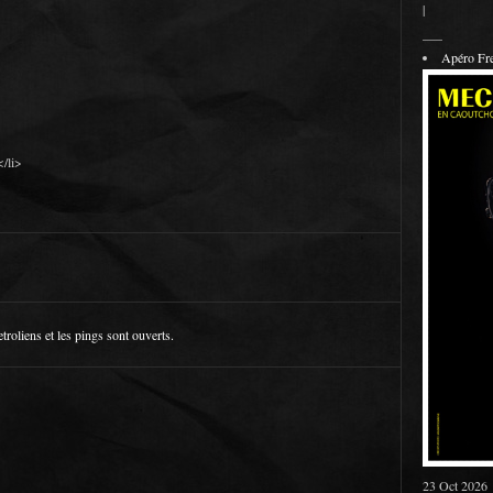
|
___
Apéro F
/li>
etroliens
et les pings sont ouverts.
23 Oct 2026