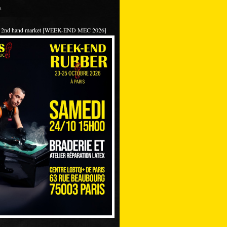
s
 / 2nd hand market [WEEK-END MEC 2026]