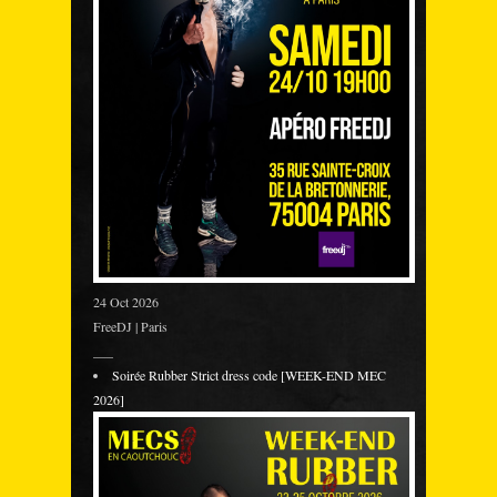
24 Oct 2026
FreeDJ | Paris
___
Soirée Rubber Strict dress code [WEEK-END MEC
2026]