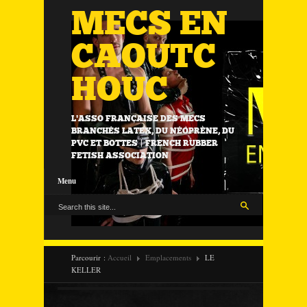
MECS EN
CAOUTC
HOUC
L'ASSO FRANÇAISE DES MECS
BRANCHÉS LATEX, DU NÉOPRÈNE, DU
PVC ET BOTTES | FRENCH RUBBER
FETISH ASSOCIATION
Menu
Parcourir :
Accueil
Emplacements
LE
KELLER