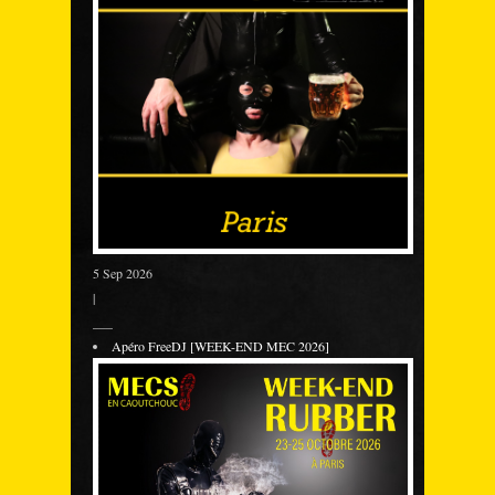
5 Sep 2026
|
___
Apéro FreeDJ [WEEK-END MEC 2026]