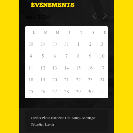
ÉVÈNEMENTS
L
M
M
J
V
S
D
28
29
30
31
1
2
3
4
5
6
7
8
9
10
11
12
13
14
15
16
17
18
19
20
21
22
23
24
25
26
27
28
29
30
1
Crédits Photo Bandeau: Das Knup / Montage:
Sébastien Lavoir