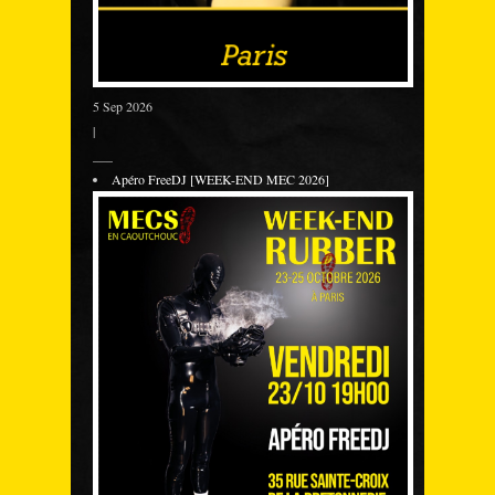
5 Sep 2026
|
___
Apéro FreeDJ [WEEK-END MEC 2026]