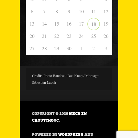
6
7
8
9
10
11
12
13
14
15
16
17
19
18
20
21
22
23
24
25
26
27
28
29
30
1
2
3
Crédits Photo Bandeau: Das Knup / Montage:
Sébastien Lavoir
COPYRIGHT © 2026
MECS EN
CAOUTCHOUC
.
POWERED BY
WORDPRESS
AND