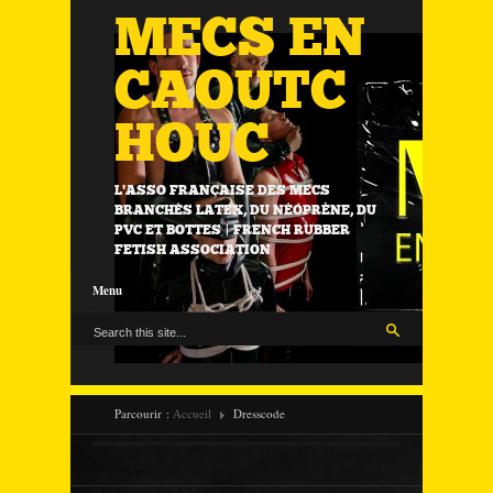
MECS EN
CAOUTC
HOUC
L'ASSO FRANÇAISE DES MECS
BRANCHÉS LATEX, DU NÉOPRÈNE, DU
PVC ET BOTTES | FRENCH RUBBER
FETISH ASSOCIATION
Menu
Parcourir :
Accueil
Dresscode