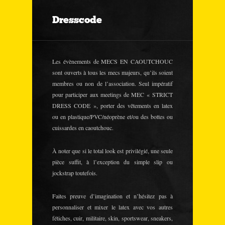
Dresscode
Les évènements de MECS EN CAOUTCHOUC
sont ouverts à tous les mecs majeurs, qu’ils soient
membres ou non de l’association. Seul impératif
pour participer aux meetings de MEC « STRICT
DRESS CODE », porter des vêtements en latex
ou en plastique/PVC/néoprène et/ou des bottes ou
cuissardes en caoutchouc.
À noter que si le total look est privilégié, une seule
pièce suffit, à l’exception du simple slip ou
jockstrap toutefois.
Faites preuve d’imagination et n’hésitez pas à
personnaliser et mixer le latex avec vos autres
fétiches, cuir, militaire, skin, sportswear, sneakers,