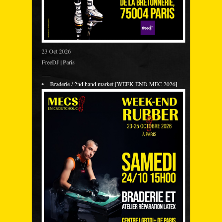
23 Oct 2026
FreeDJ | Paris
___
Braderie / 2nd hand market [WEEK-END MEC 2026]