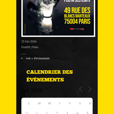
25 Oct 2026
FreeDJ | Paris
___
voir + d'évènements
CALENDRIER DES
ÉVÈNEMENTS
L
M
M
J
V
S
D
30
31
1
2
3
4
5