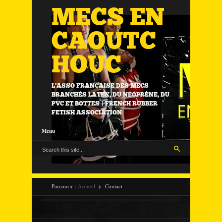
MECS EN
CAOUTC
HOUC
L'ASSO FRANÇAISE DES MECS
BRANCHÉS LATEX, DU NÉOPRÈNE, DU
PVC ET BOTTES | FRENCH RUBBER
FETISH ASSOCIATION
Menu
Parcourir :
Accueil
Contact