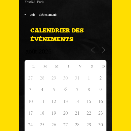
FreeDJ | Paris
___
voir + d'évènements
CALENDRIER DES
ÉVÈNEMENTS
L
M
M
J
V
S
D
27
28
29
30
31
1
2
6
3
4
5
7
8
9
10
11
12
13
14
15
16
17
18
19
20
21
22
23
24
25
26
27
28
29
30