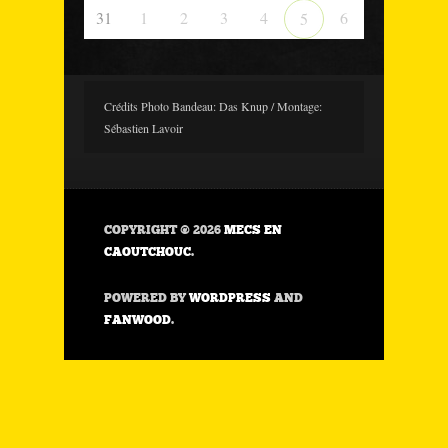
31
1
2
3
4
6
5
Crédits Photo Bandeau: Das Knup / Montage:
Sébastien Lavoir
COPYRIGHT © 2026
MECS EN
CAOUTCHOUC
.
POWERED BY
WORDPRESS
AND
FANWOOD
.