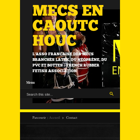
MECS EN
CAOUTC
HOUC
L'ASSO FRANÇAISE DES MECS
BRANCHÉS LATEX, DU NÉOPRÈNE, DU
PVC ET BOTTES | FRENCH RUBBER
FETISH ASSOCIATION
Menu
Parcourir :
Accueil
Contact