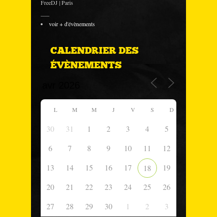
FreeDJ | Paris
___
voir + d'évènements
CALENDRIER DES
ÉVÈNEMENTS
L
M
M
J
V
S
D
30
31
1
2
3
4
5
6
7
8
9
10
11
12
13
14
15
16
17
19
18
20
21
22
23
24
25
26
27
28
29
30
1
2
3