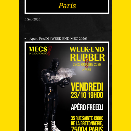
5 Sep 2026
|
___
Apéro FreeDJ [WEEK-END MEC 2026]