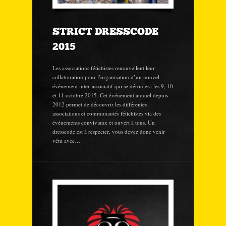
STRICT DRESSCODE
2015
Les associations fétichistes renouvellent leur
collaboration pour l’organisation d’un nouvel
événement inter-associatif qui se déroulera les 9, 10
et 11 octobre 2015. Cet événement annuel depuis
2012 permet de découvrir les différentes
associations et communautés fétichistes via des
événements conviviaux et ouvert à tous. Un
dresscode est à respecter, vous devez donc venir
vêtu avec…