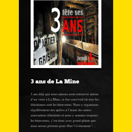
3 ans de La Mine
3 ans déjà que nous aimons nous retrouver autour
d’un verre à La Mine, ce bar convivial où tous les
fétichismes sont les bienvenus. Nous y organisons
régulièrement des apéros à l’instar des autres
associations fétichistes et nous y sommes toujours
les bienvenus, c’est donc avec grand plaisir que
nous serons présents pour fêter l’événement !…