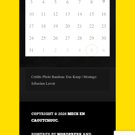
9
3
4
5
6
7
8
10
11
12
13
14
15
16
17
18
19
20
21
22
23
24
25
26
27
28
29
30
31
1
2
3
4
6
5
Crédits Photo Bandeau: Das Knup / Montage:
Sébastien Lavoir
COPYRIGHT © 2026
MECS EN
CAOUTCHOUC
.
POWERED BY
WORDPRESS
AND