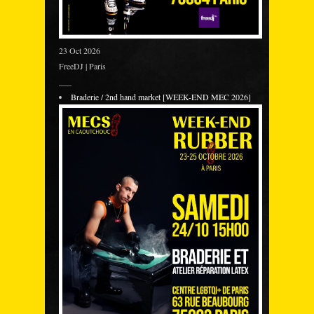
23 Oct 2026
FreeDJ | Paris
___
Braderie / 2nd hand market [WEEK-END MEC 2026]