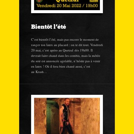
Bientôt l’été
C’est bientôt l’été, mais pas encore le moment de
ranger ton latex au placard : on te dit tout. Vendredi
20 mai, c’est apéro au Quetzal dès 19h00. Il
devrait faire chaud dans les combis, mais la météo
du soir est annoncée agréable, n’hésite pas à venir
en latex ! Où il fera bien chaud aussi, c’est
au Krash…