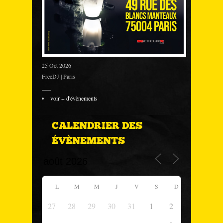
25 Oct 2026
FreeDJ | Paris
___
voir + d'évènements
CALENDRIER DES
ÉVÈNEMENTS
L
M
M
J
V
S
D
27
28
29
30
31
1
2