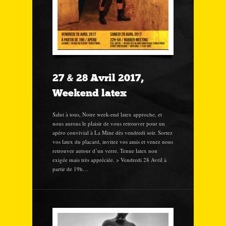
27 & 28 Avril 2017,
Weekend latex
Salut à tous, Notre week-end latex approche, et
nous aurons le plaisir de vous retrouver pour un
apéro convivial à La Mine dès vendredi soir. Sortez
vos latex du placard, invitez vos amis et venez nous
retrouver autour d’un verre. Tenue latex non
exigée mais très appréciée. > Vendredi 28 Avril à
partir de 19h…