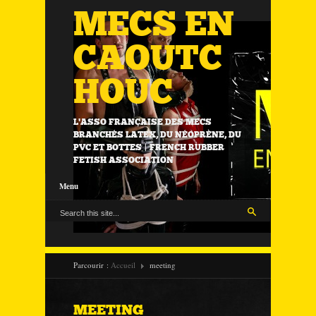
MECS EN
CAOUTC
HOUC
L'ASSO FRANÇAISE DES MECS
BRANCHÉS LATEX, DU NÉOPRÈNE, DU
PVC ET BOTTES | FRENCH RUBBER
FETISH ASSOCIATION
Menu
Parcourir :
Accueil
meeting
MEETING