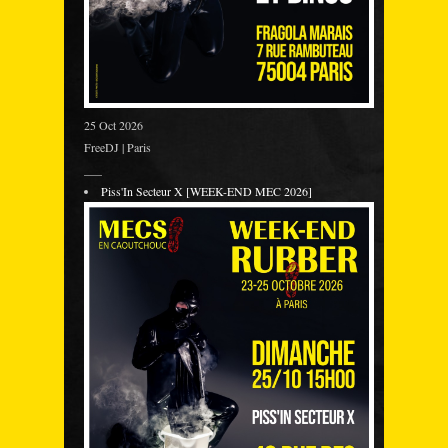
25 Oct 2026
FreeDJ | Paris
___
Piss'In Secteur X [WEEK-END MEC 2026]