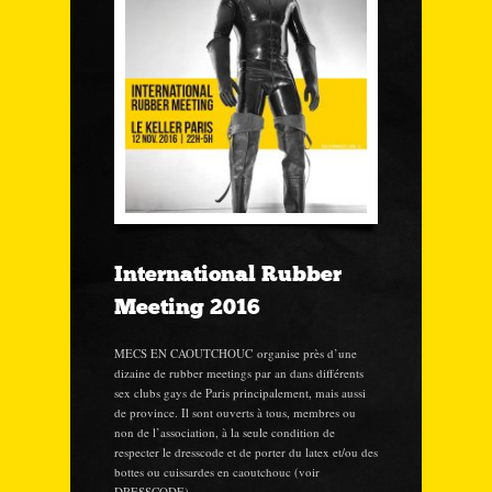
International Rubber
Meeting 2016
MECS EN CAOUTCHOUC organise près d’une
dizaine de rubber meetings par an dans différents
sex clubs gays de Paris principalement, mais aussi
de province. Il sont ouverts à tous, membres ou
non de l’association, à la seule condition de
respecter le dresscode et de porter du latex et/ou des
bottes ou cuissardes en caoutchouc (voir
DRESSCODE).…