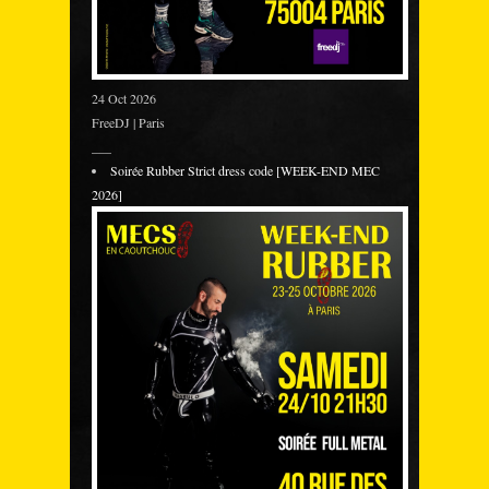
24 Oct 2026
FreeDJ | Paris
___
Soirée Rubber Strict dress code [WEEK-END MEC
2026]