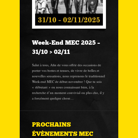
Week-End MEC 2025 –
31/10 > 02/11
Salut à tous, Afin de vous offrir des occasions de
porter vos bottes et tenues, de vivre de belles et
nouvelles sensations, nous reprenons le traditionnel
Week-end MEC de début novembre ! Que tu sois
« débutant » ou nous connaissant bien, à la
recherche d’un moment convivial ou plus cho, il y
a forcément quelque chose…
PROCHAINS
ÉVÈNEMENTS MEC