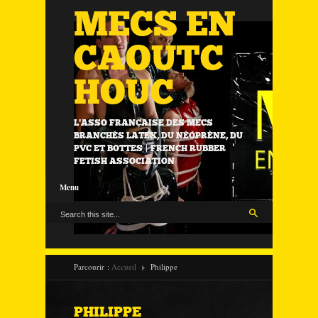
MECS EN
CAOUTC
HOUC
L'ASSO FRANÇAISE DES MECS
BRANCHÉS LATEX, DU NÉOPRÈNE, DU
PVC ET BOTTES | FRENCH RUBBER
FETISH ASSOCIATION
Menu
Parcourir :
Accueil
Philippe
PHILIPPE