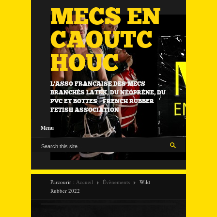
MECS EN
CAOUTC
HOUC
L'ASSO FRANÇAISE DES MECS
BRANCHÉS LATEX, DU NÉOPRÈNE, DU
PVC ET BOTTES | FRENCH RUBBER
FETISH ASSOCIATION
Menu
Parcourir :
Accueil
Évènements
Wild
Rubber 2022