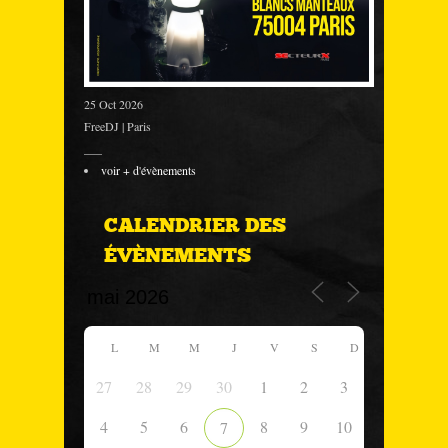
25 Oct 2026
FreeDJ | Paris
___
voir + d'évènements
CALENDRIER DES
ÉVÈNEMENTS
L
M
M
J
V
S
D
27
28
29
30
1
2
3
4
5
6
8
9
10
7