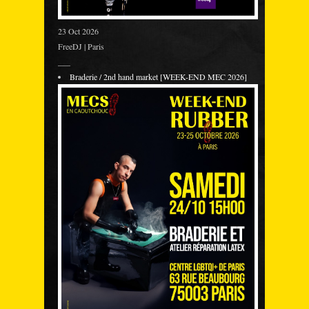
23 Oct 2026
FreeDJ | Paris
___
Braderie / 2nd hand market [WEEK-END MEC 2026]