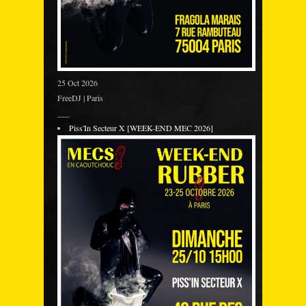
25 Oct 2026
FreeDJ | Paris
___
Piss'In Secteur X [WEEK-END MEC 2026]