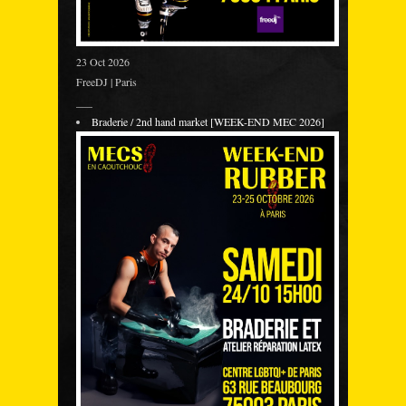
23 Oct 2026
FreeDJ | Paris
___
Braderie / 2nd hand market [WEEK-END MEC 2026]