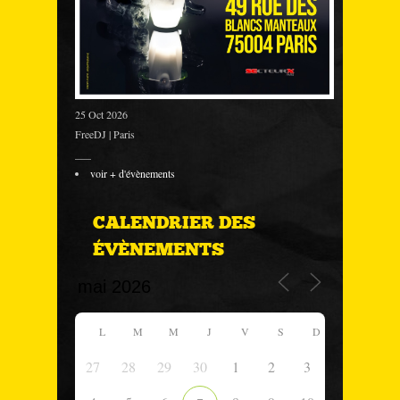
25 Oct 2026
FreeDJ | Paris
___
voir + d'évènements
CALENDRIER DES
ÉVÈNEMENTS
L
M
M
J
V
S
D
27
28
29
30
1
2
3