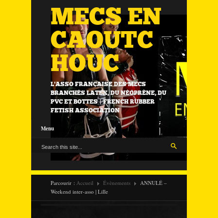
MECS EN
CAOUTC
HOUC
L'ASSO FRANÇAISE DES MECS
BRANCHÉS LATEX, DU NÉOPRÈNE, DU
PVC ET BOTTES | FRENCH RUBBER
FETISH ASSOCIATION
Menu
Parcourir :
Accueil
Évènements
ANNULÉ –
Weekend inter-asso | Lille