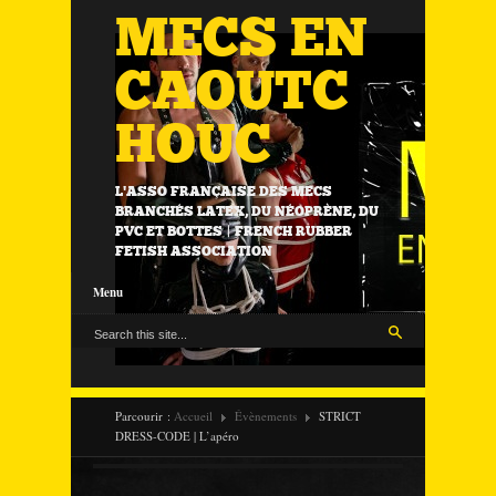
MECS EN
CAOUTC
HOUC
L'ASSO FRANÇAISE DES MECS
BRANCHÉS LATEX, DU NÉOPRÈNE, DU
PVC ET BOTTES | FRENCH RUBBER
FETISH ASSOCIATION
Menu
Parcourir :
Accueil
Évènements
STRICT
DRESS-CODE | L’apéro