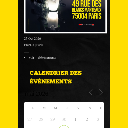
25 Oct 2026
FreeDJ | Paris
___
voir + d'évènements
CALENDRIER DES
ÉVÈNEMENTS
L
M
M
J
V
S
D
27
28
29
30
1
2
3