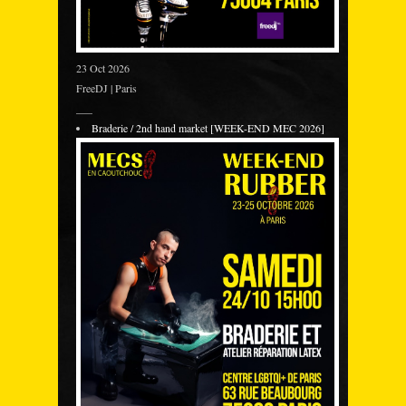
23 Oct 2026
FreeDJ | Paris
___
Braderie / 2nd hand market [WEEK-END MEC 2026]