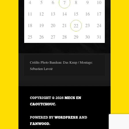
4
5
6
8
9
10
7
11
12
13
14
15
16
17
18
19
20
21
23
24
22
25
26
27
28
29
30
31
Crédits Photo Bandeau: Das Knup / Montage:
Sébastien Lavoir
COPYRIGHT © 2026
MECS EN
CAOUTCHOUC
.
POWERED BY
WORDPRESS
AND
FANWOOD
.