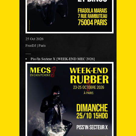
25 Oct 2026
FreeDJ | Paris
___
Piss'In Secteur X [WEEK-END MEC 2026]