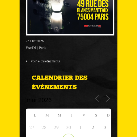
25 Oct 2026
FreeDJ | Paris
___
voir + d'évènements
CALENDRIER DES
ÉVÈNEMENTS
L
M
M
J
V
S
D
27
28
29
30
1
2
3