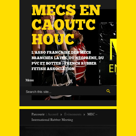
MECS EN
CAOUTC
HOUC
L'ASSO FRANÇAISE DES MECS
BRANCHÉS LATEX, DU NÉOPRÈNE, DU
PVC ET BOTTES | FRENCH RUBBER
FETISH ASSOCIATION
Menu
Parcourir :
Accueil
Évènements
MEC –
International Rubber Meeting