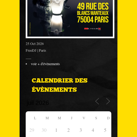
25 Oct 2026
FreeDJ | Paris
___
voir + d'évènements
CALENDRIER DES
ÉVÈNEMENTS
L
M
M
J
V
S
D
29
30
1
2
3
4
5