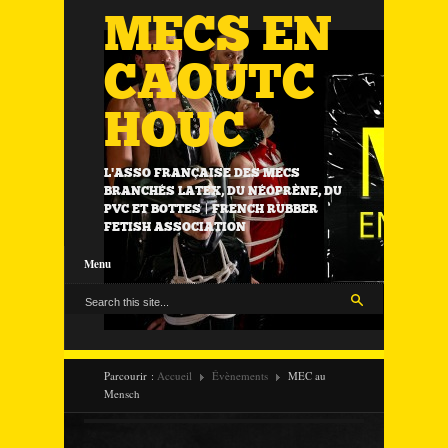
MECS EN
CAOUTC
HOUC
L'ASSO FRANÇAISE DES MECS
BRANCHÉS LATEX, DU NÉOPRÈNE, DU
PVC ET BOTTES | FRENCH RUBBER
FETISH ASSOCIATION
Menu
Parcourir :
Accueil
Évènements
MEC au
Mensch