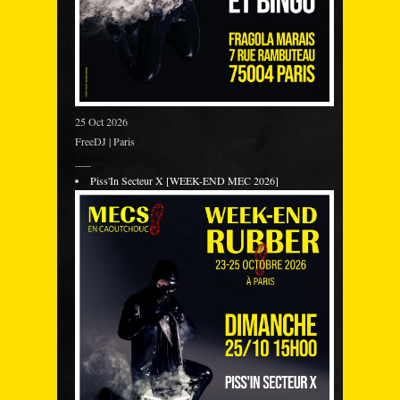
25 Oct 2026
FreeDJ | Paris
___
Piss'In Secteur X [WEEK-END MEC 2026]