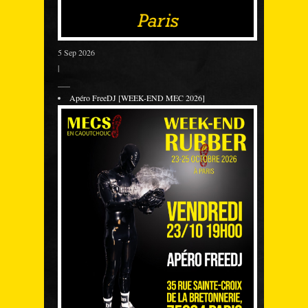
5 Sep 2026
|
___
Apéro FreeDJ [WEEK-END MEC 2026]