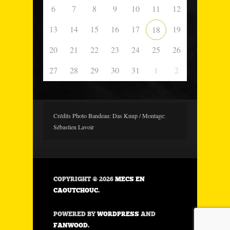
6
7
8
9
10
11
12
13
14
15
16
17
19
18
20
21
22
23
24
25
26
27
28
29
30
31
1
2
Crédits Photo Bandeau: Das Knup / Montage:
Sébastien Lavoir
COPYRIGHT © 2026
MECS EN
CAOUTCHOUC
.
POWERED BY
WORDPRESS
AND
FANWOOD
.