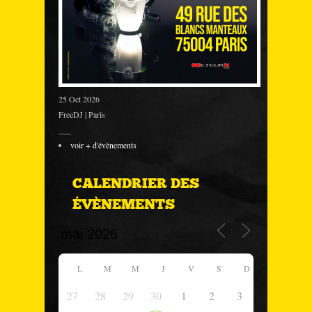
25 Oct 2026
FreeDJ | Paris
___
voir + d'évènements
CALENDRIER DES
ÉVÈNEMENTS
L
M
M
J
V
S
D
27
28
29
30
1
2
3