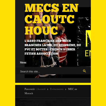
MECS EN
CAOUTC
HOUC
L'ASSO FRANÇAISE DES MECS
BRANCHÉS LATEX, DU NÉOPRÈNE, DU
PVC ET BOTTES | FRENCH RUBBER
FETISH ASSOCIATION
Menu
Parcourir :
Accueil
Évènements
MEC au
Mensch