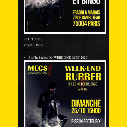
25 Oct 2026
FreeDJ | Paris
___
Piss'In Secteur X [WEEK-END MEC 2026]