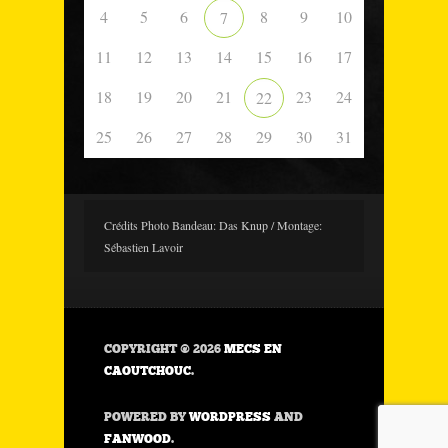
4
5
6
8
9
10
7
11
12
13
14
15
16
17
18
19
20
21
23
24
22
25
26
27
28
29
30
31
Crédits Photo Bandeau: Das Knup / Montage:
Sébastien Lavoir
COPYRIGHT © 2026
MECS EN
CAOUTCHOUC
.
POWERED BY
WORDPRESS
AND
FANWOOD
.