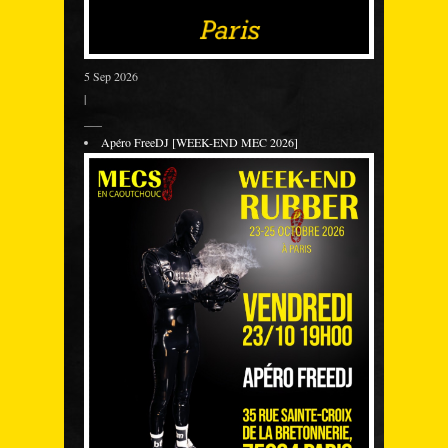
5 Sep 2026
|
___
Apéro FreeDJ [WEEK-END MEC 2026]