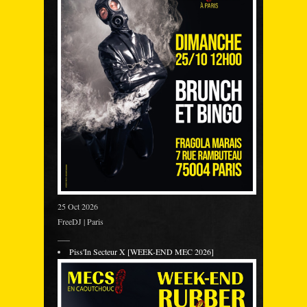
25 Oct 2026
FreeDJ | Paris
___
Piss'In Secteur X [WEEK-END MEC 2026]