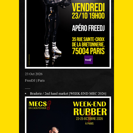
23 Oct 2026
FreeDJ | Paris
___
Braderie / 2nd hand market [WEEK-END MEC 2026]