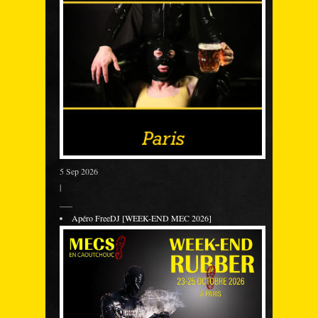
5 Sep 2026
|
___
Apéro FreeDJ [WEEK-END MEC 2026]