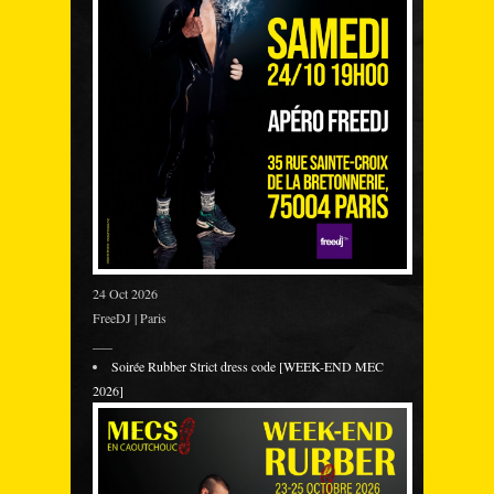
24 Oct 2026
FreeDJ | Paris
___
Soirée Rubber Strict dress code [WEEK-END MEC
2026]