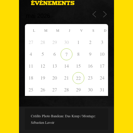
ÉVÈNEMENTS
L
M
M
J
V
S
D
27
28
29
30
1
2
3
4
5
6
8
9
10
7
11
12
13
14
15
16
17
18
19
20
21
23
24
22
25
26
27
28
29
30
31
Crédits Photo Bandeau: Das Knup / Montage:
Sébastien Lavoir