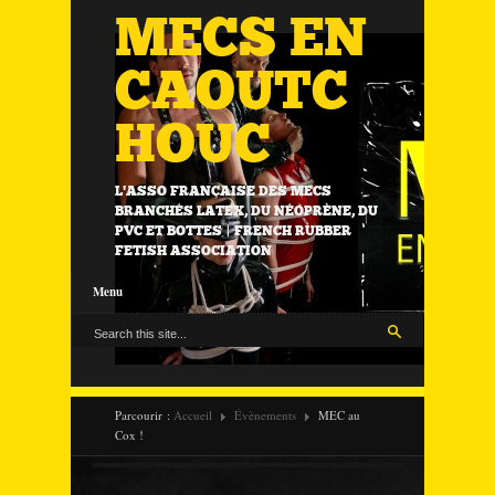
MECS EN
CAOUTC
HOUC
L'ASSO FRANÇAISE DES MECS
BRANCHÉS LATEX, DU NÉOPRÈNE, DU
PVC ET BOTTES | FRENCH RUBBER
FETISH ASSOCIATION
Menu
Parcourir :
Accueil
Évènements
MEC au
Cox !