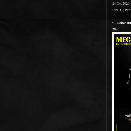
24 Oct 2026
FreeDJ | Pari
___
Soirée R
2026]