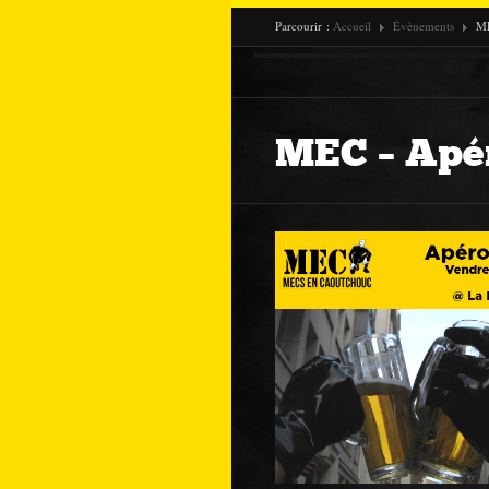
Parcourir :
Accueil
Évènements
ME
MEC – Apér