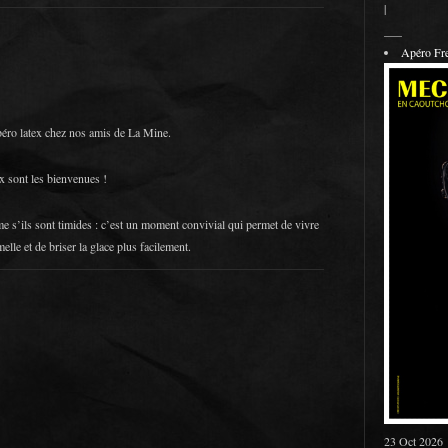
|
___
Apéro F
péro latex chez nos amis de La Mine.
x sont les bienvenues !
me s’ils sont timides : c’est un moment convivial qui permet de vivre
lle et de briser la glace plus facilement.
23 Oct 2026