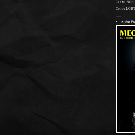
24 Oct 2026
Centre LGBT 
___
Apéro F