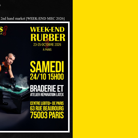
s
 / 2nd hand market [WEEK-END MEC 2026]