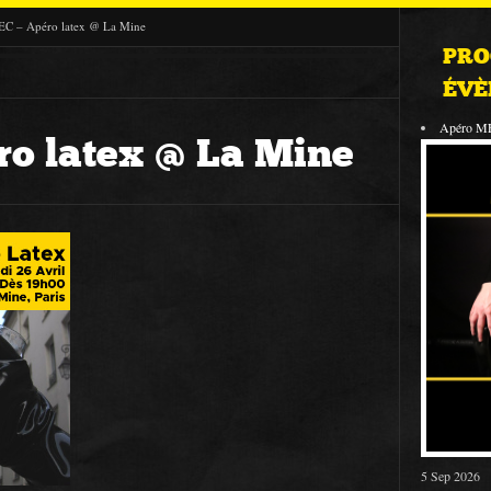
C – Apéro latex @ La Mine
PRO
ÉVÈ
Apéro M
o latex @ La Mine
5 Sep 2026