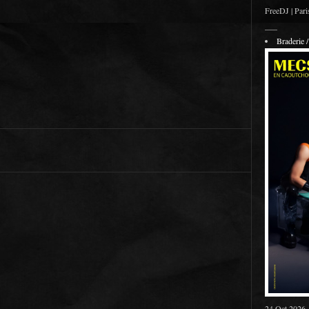
FreeDJ | Pari
___
Braderie
24 Oct 2026