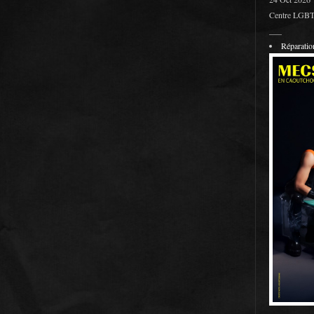
Centre LGBT 
___
Réparati