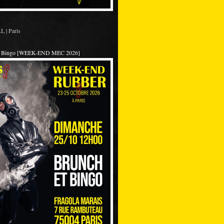
 | Paris
et Bingo [WEEK-END MEC 2026]