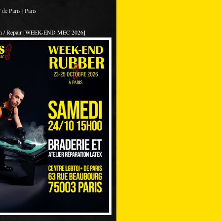
de Paris | Paris
on / Repair [WEEK-END MEC 2026]