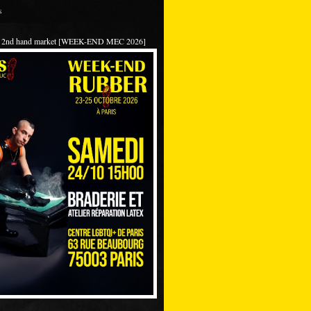
s
 / 2nd hand market [WEEK-END MEC 2026]