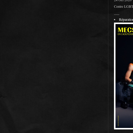
Centre LGBT 
___
Réparati