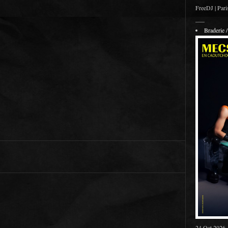
FreeDJ | Pari
___
Braderie
24 Oct 2026