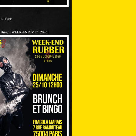
 | Paris
et Bingo [WEEK-END MEC 2026]