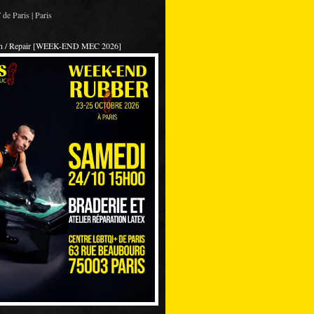
de Paris | Paris
on / Repair [WEEK-END MEC 2026]