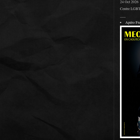
24 Oct 2026
Centre LGBT 
___
Apéro F