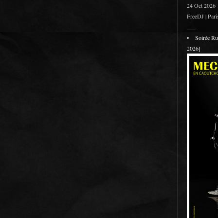
24 Oct 2026
FreeDJ | Pari
___
Soirée R
2026]