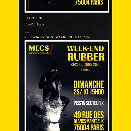
25 Oct 2026
FreeDJ | Paris
___
Piss'In Secteur X [WEEK-END MEC 2026]