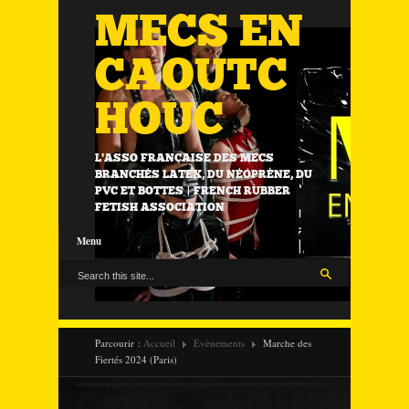
MECS EN
CAOUTC
HOUC
L'ASSO FRANÇAISE DES MECS
BRANCHÉS LATEX, DU NÉOPRÈNE, DU
PVC ET BOTTES | FRENCH RUBBER
FETISH ASSOCIATION
Menu
Parcourir :
Accueil
Évènements
Marche des
Fiertés 2024 (Paris)