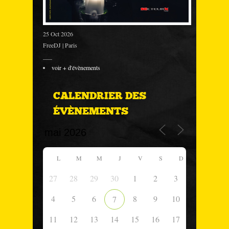
25 Oct 2026
FreeDJ | Paris
___
voir + d'évènements
CALENDRIER DES
ÉVÈNEMENTS
L
M
M
J
V
S
D
27
28
29
30
1
2
3
4
5
6
8
9
10
7
11
12
13
14
15
16
17