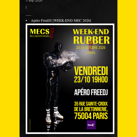
5 Sep 2026
|
___
Apéro FreeDJ [WEEK-END MEC 2026]