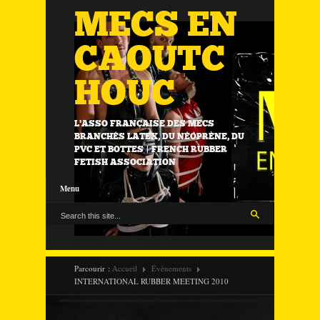
MECS EN
CAOUTC
HOUC
L'ASSO FRANÇAISE DES MECS
BRANCHÉS LATEX, DU NÉOPRÈNE, DU
PVC ET BOTTES | FRENCH RUBBER
FETISH ASSOCIATION
Menu
Parcourir :
Accueil
Évènements
INTERNATIONAL RUBBER MEETING 2010