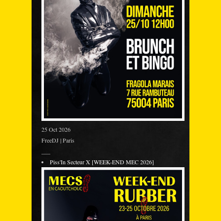
25 Oct 2026
FreeDJ | Paris
___
Piss'In Secteur X [WEEK-END MEC 2026]