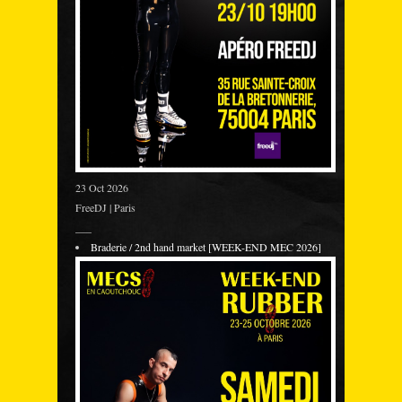
23 Oct 2026
FreeDJ | Paris
___
Braderie / 2nd hand market [WEEK-END MEC 2026]