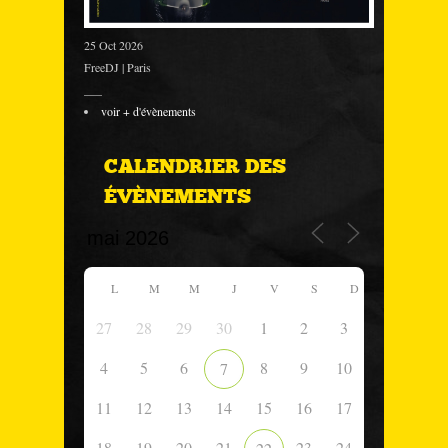
25 Oct 2026
FreeDJ | Paris
___
voir + d'évènements
CALENDRIER DES
ÉVÈNEMENTS
L
M
M
J
V
S
D
27
28
29
30
1
2
3
4
5
6
8
9
10
7
11
12
13
14
15
16
17
18
19
20
21
23
24