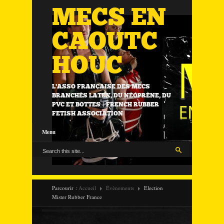
MECS EN
CAOUTC
HOUC
L'ASSO FRANÇAISE DES MECS
BRANCHÉS LATEX, DU NÉOPRÈNE, DU
PVC ET BOTTES | FRENCH RUBBER
FETISH ASSOCIATION
Menu
Parcourir :
Accueil
Évènements
Election
Mister Rubber France