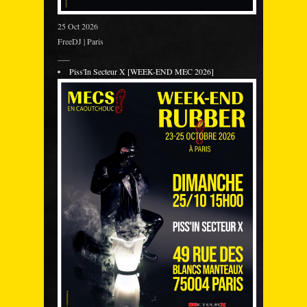
25 Oct 2026
FreeDJ | Paris
___
Piss'In Secteur X [WEEK-END MEC 2026]