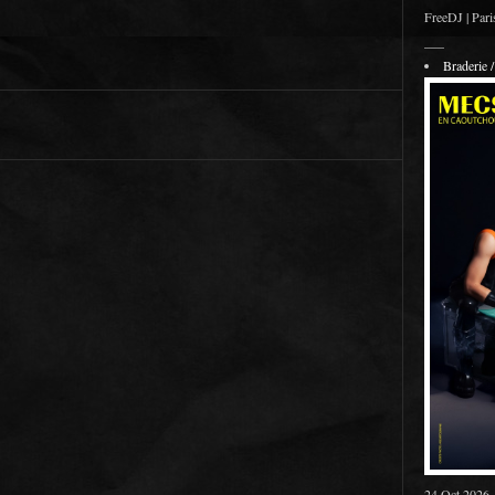
FreeDJ | Pari
___
Braderie
24 Oct 2026