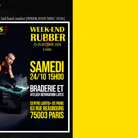
s
 / 2nd hand market [WEEK-END MEC 2026]