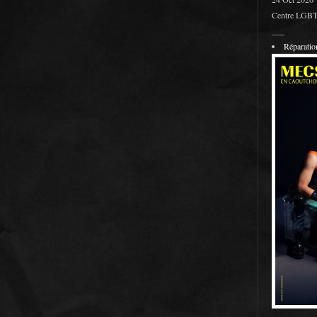
Centre LGBT 
___
Réparati