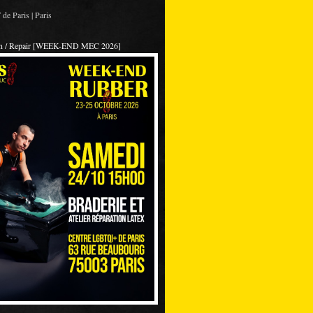
de Paris | Paris
on / Repair [WEEK-END MEC 2026]