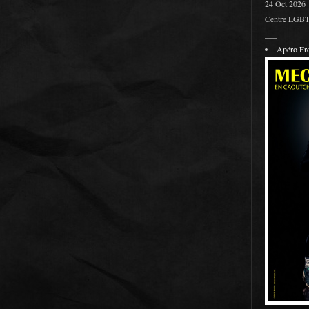
24 Oct 2026
Centre LGBT 
___
Apéro F