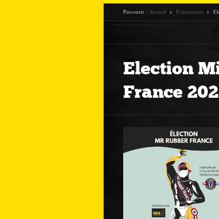
Parcourir :
Accueil
Évènements
El
Election M
France 202