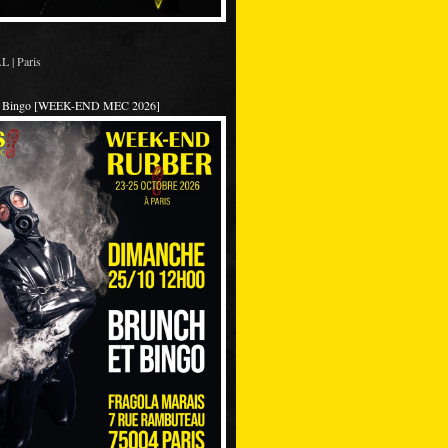
 | Paris
et Bingo [WEEK-END MEC 2026]