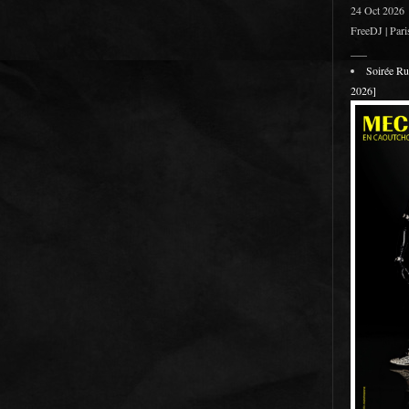
24 Oct 2026
FreeDJ | Pari
___
Soirée R
2026]