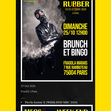
25 Oct 2026
FreeDJ | Paris
___
Piss'In Secteur X [WEEK-END MEC 2026]