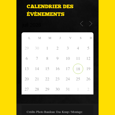
CALENDRIER DES
ÉVÈNEMENTS
L
M
M
J
V
S
D
29
30
1
2
3
4
5
6
7
8
9
10
11
12
13
14
15
16
17
19
18
20
21
22
23
24
25
26
27
28
29
30
31
1
2
Crédits Photo Bandeau: Das Knup / Montage: