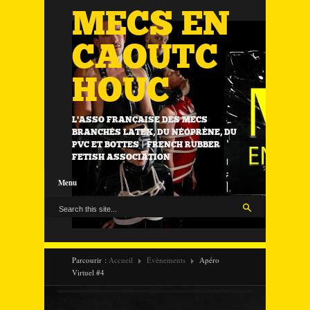
MECS EN
CAOUTC
HOUC
L'ASSO FRANÇAISE DES MECS
BRANCHÉS LATEX, DU NÉOPRÈNE, DU
PVC ET BOTTES | FRENCH RUBBER
FETISH ASSOCIATION
Menu
Parcourir :
Accueil
Évènements
Apéro
Virtuel #4