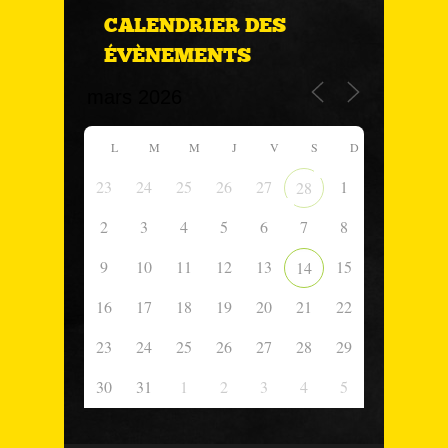
CALENDRIER DES
ÉVÈNEMENTS
L
M
M
J
V
S
D
23
24
25
26
27
1
28
2
3
4
5
6
7
8
9
10
11
12
13
15
14
16
17
18
19
20
21
22
23
24
25
26
27
28
29
30
31
1
2
3
4
5