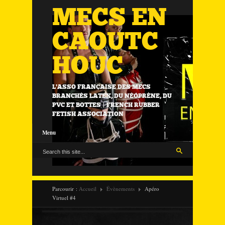
MECS EN
CAOUTC
HOUC
L'ASSO FRANÇAISE DES MECS
BRANCHÉS LATEX, DU NÉOPRÈNE, DU
PVC ET BOTTES | FRENCH RUBBER
FETISH ASSOCIATION
Menu
Parcourir :
Accueil
Évènements
Apéro
Virtuel #4