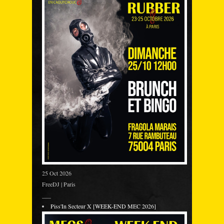
25 Oct 2026
FreeDJ | Paris
___
Piss'In Secteur X [WEEK-END MEC 2026]