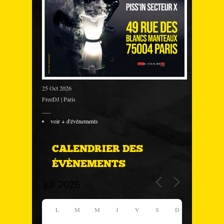
25 Oct 2026
FreeDJ | Paris
___
voir + d'évènements
CALENDRIER DES
ÉVÈNEMENTS
L
M
M
J
V
S
D