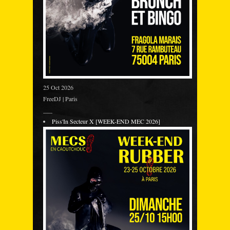
25 Oct 2026
FreeDJ | Paris
___
Piss'In Secteur X [WEEK-END MEC 2026]