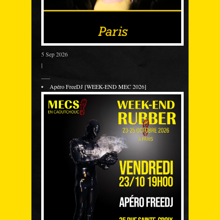
5 Sep 2026
|
___
Apéro FreeDJ [WEEK-END MEC 2026]