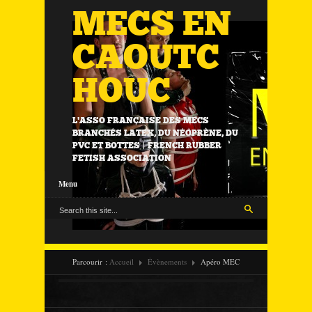
MECS EN
CAOUTC
HOUC
L'ASSO FRANÇAISE DES MECS
BRANCHÉS LATEX, DU NÉOPRÈNE, DU
PVC ET BOTTES | FRENCH RUBBER
FETISH ASSOCIATION
Menu
Parcourir :
Accueil
Évènements
Apéro MEC