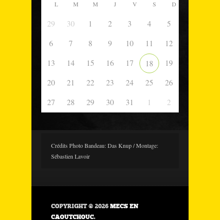
L
M
M
J
V
S
D
29
30
1
2
3
4
5
6
7
8
9
10
11
12
13
14
15
16
17
19
18
20
21
22
23
24
25
26
27
28
29
30
31
1
2
Crédits Photo Bandeau: Das Knup / Montage:
Sébastien Lavoir
COPYRIGHT © 2026
MECS EN
CAOUTCHOUC
.