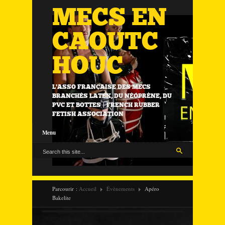
MECS EN
CAOUTC
HOUC
L'ASSO FRANÇAISE DES MECS
BRANCHÉS LATEX, DU NÉOPRÈNE, DU
PVC ET BOTTES | FRENCH RUBBER
FETISH ASSOCIATION
Menu
Parcourir :
Accueil
Évènements
Apéro
Bakelite