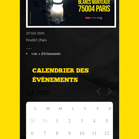
25 Oct 2026
FreeDJ | Paris
___
voir + d'évènements
CALENDRIER DES
ÉVÈNEMENTS
L
M
M
J
V
S
D
29
30
1
2
3
4
5
6
7
8
9
10
11
12