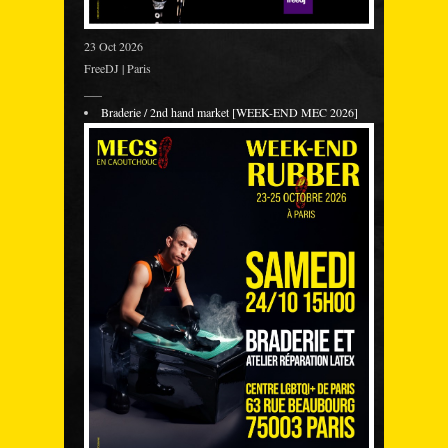
23 Oct 2026
FreeDJ | Paris
___
Braderie / 2nd hand market [WEEK-END MEC 2026]