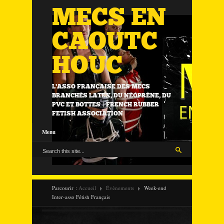
MECS EN
CAOUTC
HOUC
L'ASSO FRANÇAISE DES MECS
BRANCHÉS LATEX, DU NÉOPRÈNE, DU
PVC ET BOTTES | FRENCH RUBBER
FETISH ASSOCIATION
Menu
Parcourir :
Accueil
Évènements
Week-end
Inter-asso Fétish Français