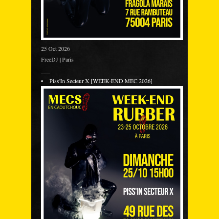
25 Oct 2026
FreeDJ | Paris
___
Piss'In Secteur X [WEEK-END MEC 2026]