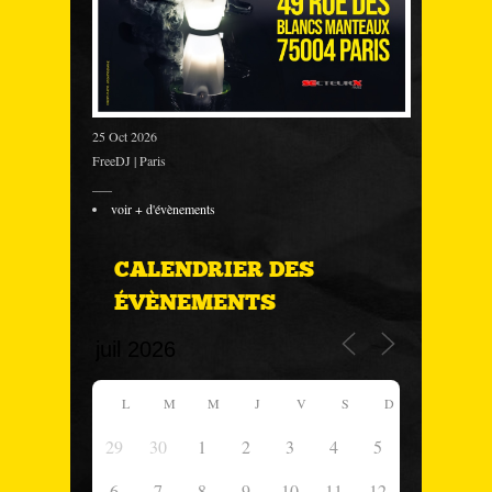
25 Oct 2026
FreeDJ | Paris
___
voir + d'évènements
CALENDRIER DES
ÉVÈNEMENTS
L
M
M
J
V
S
D
29
30
1
2
3
4
5
6
7
8
9
10
11
12