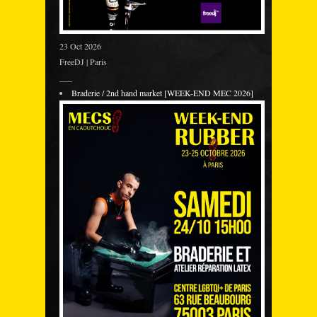
23 Oct 2026
FreeDJ | Paris
___
Braderie / 2nd hand market [WEEK-END MEC 2026]