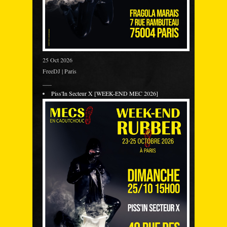
25 Oct 2026
FreeDJ | Paris
___
Piss'In Secteur X [WEEK-END MEC 2026]