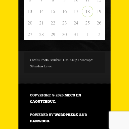
13
14
15
16
17
19
18
20
21
22
23
24
25
26
27
28
29
30
31
1
2
Crédits Photo Bandeau: Das Knup / Montage:
Sébastien Lavoir
COPYRIGHT © 2026
MECS EN
CAOUTCHOUC
.
POWERED BY
WORDPRESS
AND
FANWOOD
.