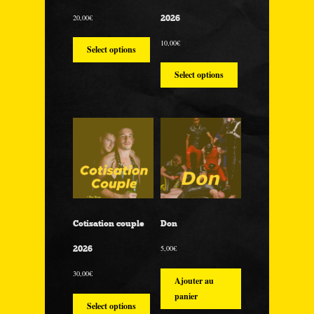
20,00
€
2026
10,00
€
Select options
Select options
Cotisation couple
Don
5,00
€
2026
30,00
€
Ajouter au
panier
Select options