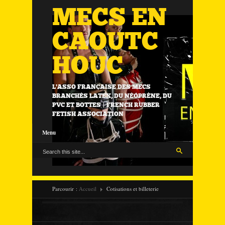
MECS EN
CAOUTC
HOUC
L'ASSO FRANÇAISE DES MECS
BRANCHÉS LATEX, DU NÉOPRÈNE, DU
PVC ET BOTTES | FRENCH RUBBER
FETISH ASSOCIATION
Menu
Parcourir :
Accueil
Cotisations et billeterie