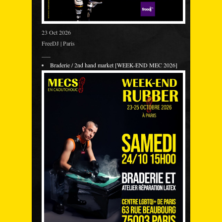
23 Oct 2026
FreeDJ | Paris
___
Braderie / 2nd hand market [WEEK-END MEC 2026]