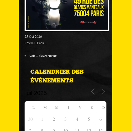
25 Oct 2026
FreeDJ | Paris
___
voir + d'évènements
CALENDRIER DES
ÉVÈNEMENTS
L
M
M
J
V
S
D
30
1
2
3
4
5
6
7
8
9
10
11
12
13