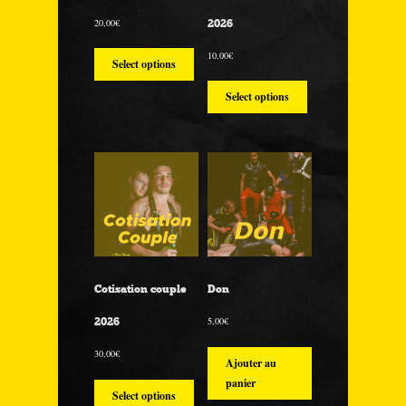
20,00
€
2026
10,00
€
Select options
Select options
Cotisation couple
Don
5,00
€
2026
30,00
€
Ajouter au
panier
Select options