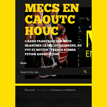
MECS EN
CAOUTC
HOUC
L'ASSO FRANÇAISE DES MECS
BRANCHÉS LATEX, DU NÉOPRÈNE, DU
PVC ET BOTTES | FRENCH RUBBER
FETISH ASSOCIATION
Menu
Parcourir :
Accueil
Cotisations et billeterie