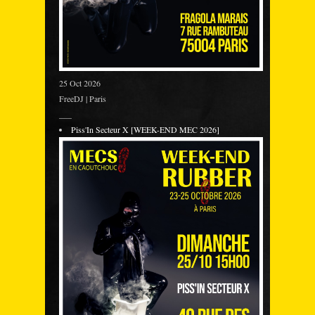
25 Oct 2026
FreeDJ | Paris
___
Piss'In Secteur X [WEEK-END MEC 2026]