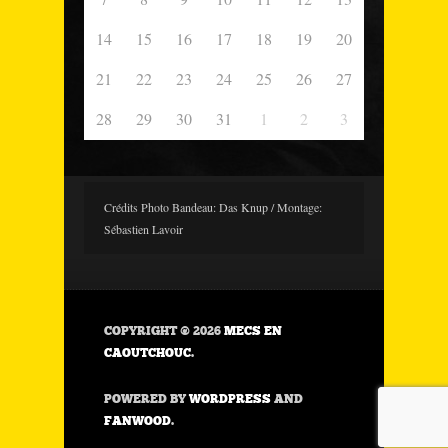
14
15
16
17
18
19
20
21
22
23
24
25
26
27
28
29
30
31
1
2
3
Crédits Photo Bandeau: Das Knup / Montage:
Sébastien Lavoir
COPYRIGHT © 2026
MECS EN
CAOUTCHOUC
.
POWERED BY
WORDPRESS
AND
FANWOOD
.