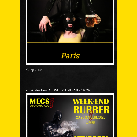
5 Sep 2026
|
___
Apéro FreeDJ [WEEK-END MEC 2026]