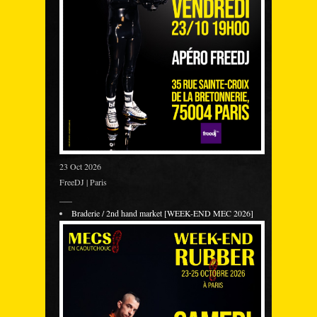
23 Oct 2026
FreeDJ | Paris
___
Braderie / 2nd hand market [WEEK-END MEC 2026]