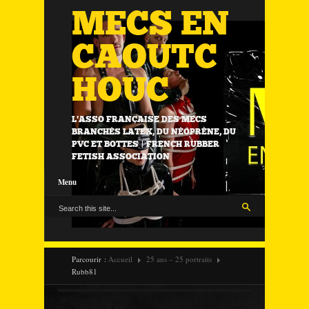
MECS EN
CAOUTC
HOUC
L'ASSO FRANÇAISE DES MECS
BRANCHÉS LATEX, DU NÉOPRÈNE, DU
PVC ET BOTTES | FRENCH RUBBER
FETISH ASSOCIATION
Menu
Parcourir :
Accueil
25 ans – 25 portraits
Rubb81