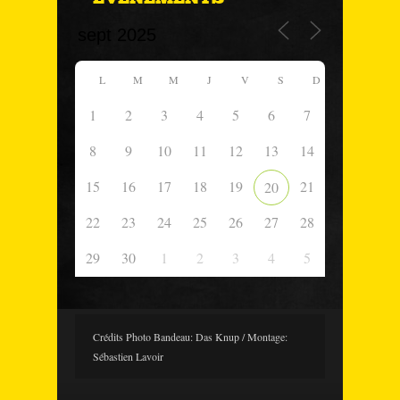
L
M
M
J
V
S
D
1
2
3
4
5
6
7
8
9
10
11
12
13
14
15
16
17
18
19
21
20
22
23
24
25
26
27
28
29
30
1
2
3
4
5
Crédits Photo Bandeau: Das Knup / Montage:
Sébastien Lavoir