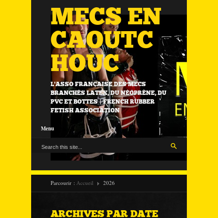
MECS EN
CAOUTC
HOUC
L'ASSO FRANÇAISE DES MECS
BRANCHÉS LATEX, DU NÉOPRÈNE, DU
PVC ET BOTTES | FRENCH RUBBER
FETISH ASSOCIATION
Menu
Parcourir :
Accueil
2026
ARCHIVES PAR DATE