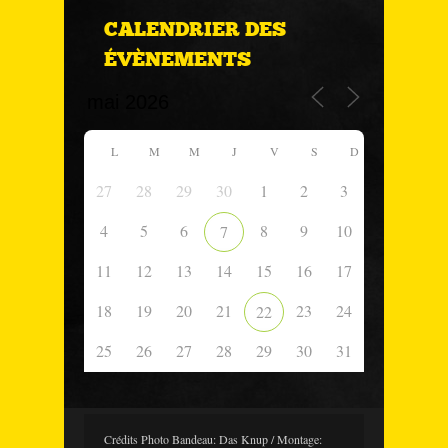
CALENDRIER DES
ÉVÈNEMENTS
L
M
M
J
V
S
D
27
28
29
30
1
2
3
4
5
6
8
9
10
7
11
12
13
14
15
16
17
18
19
20
21
23
24
22
25
26
27
28
29
30
31
Crédits Photo Bandeau: Das Knup / Montage: