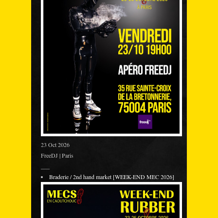
23 Oct 2026
FreeDJ | Paris
___
Braderie / 2nd hand market [WEEK-END MEC 2026]