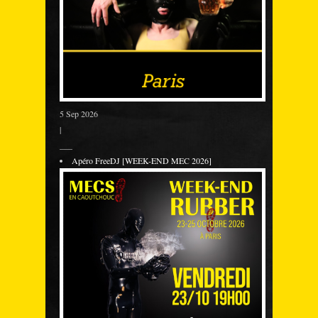
5 Sep 2026
|
___
Apéro FreeDJ [WEEK-END MEC 2026]