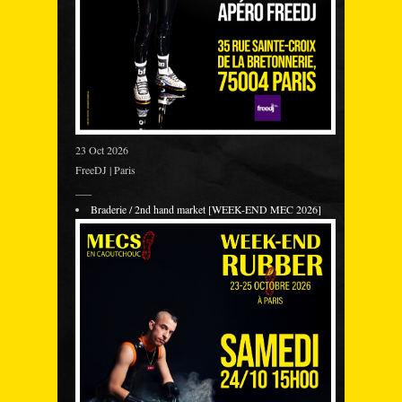
23 Oct 2026
FreeDJ | Paris
___
Braderie / 2nd hand market [WEEK-END MEC 2026]