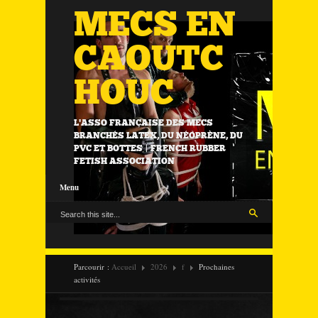
MECS EN
CAOUTC
HOUC
L'ASSO FRANÇAISE DES MECS
BRANCHÉS LATEX, DU NÉOPRÈNE, DU
PVC ET BOTTES | FRENCH RUBBER
FETISH ASSOCIATION
Menu
Parcourir :
Accueil
2026
f
Prochaines
activités