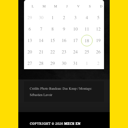
L
M
M
J
V
S
D
29
30
1
2
3
4
5
6
7
8
9
10
11
12
13
14
15
16
17
19
18
20
21
22
23
24
25
26
27
28
29
30
31
1
2
Crédits Photo Bandeau: Das Knup / Montage:
Sébastien Lavoir
COPYRIGHT © 2026
MECS EN