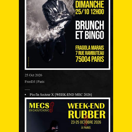
25 Oct 2026
FreeDJ | Paris
___
Piss'In Secteur X [WEEK-END MEC 2026]