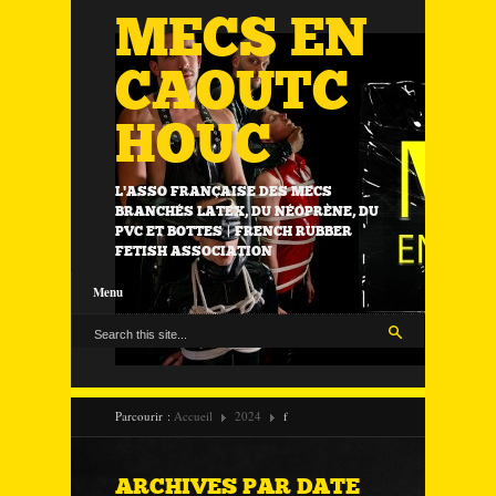
MECS EN
CAOUTC
HOUC
L'ASSO FRANÇAISE DES MECS
BRANCHÉS LATEX, DU NÉOPRÈNE, DU
PVC ET BOTTES | FRENCH RUBBER
FETISH ASSOCIATION
Menu
Parcourir :
Accueil
2024
f
ARCHIVES PAR DATE