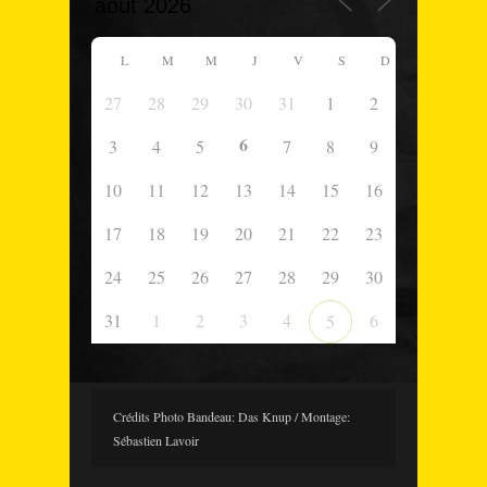
L
M
M
J
V
S
D
27
28
29
30
31
1
2
6
3
4
5
7
8
9
10
11
12
13
14
15
16
17
18
19
20
21
22
23
24
25
26
27
28
29
30
31
1
2
3
4
6
5
Crédits Photo Bandeau: Das Knup / Montage:
Sébastien Lavoir