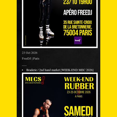
23 Oct 2026
FreeDJ | Paris
___
Braderie / 2nd hand market [WEEK-END MEC 2026]