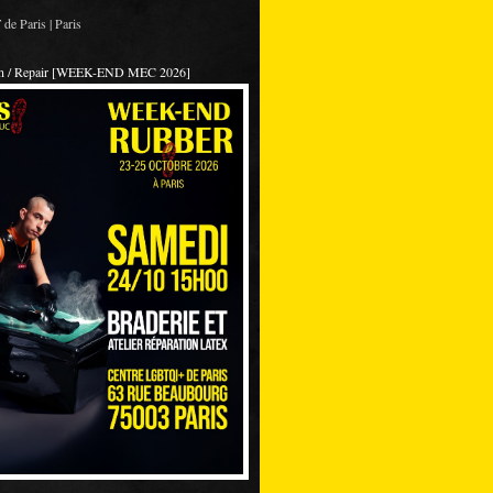
de Paris | Paris
on / Repair [WEEK-END MEC 2026]