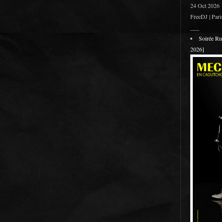
24 Oct 2026
FreeDJ | Pari
___
Soirée R
2026]