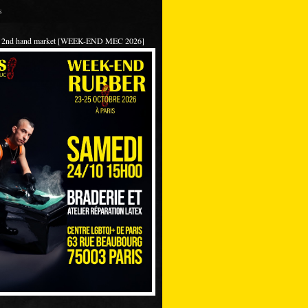
s
 / 2nd hand market [WEEK-END MEC 2026]