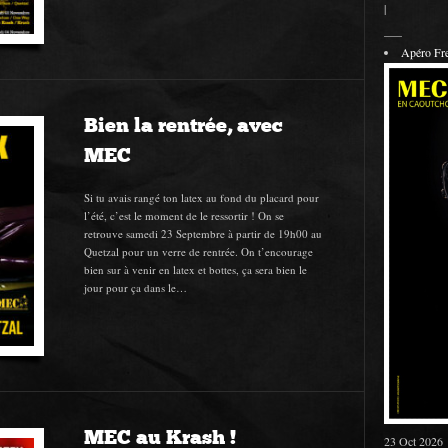
|
___
Apéro F
Bien la rentrée, avec
MEC
Si tu avais rangé ton latex au fond du placard pour
l’été, c’est le moment de le ressortir ! On se
retrouve samedi 23 Septembre à partir de 19h00 au
Quetzal pour un verre de rentrée. On t’encourage
bien sur à venir en latex et bottes, ça sera bien le
jour pour ça dans le…
MEC au Krash !
23 Oct 2026