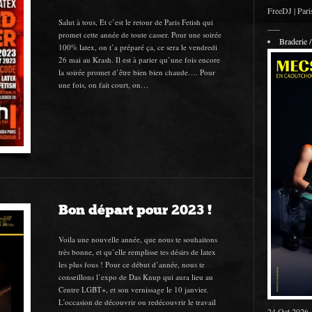
FreeDJ | Pari
Salut à tous, Et c’est le retour de Paris Fetish qui
___
promet cette année de toute casser. Pour une soirée
Braderie
100% latex, on t’a préparé ça, ce sera le vendredi
26 mai au Krash. Il est à parier qu’une fois encore
la soirée promet d’être bien bien chaude…. Pour
une fois, on fait court, on…
Bon départ pour 2023 !
Voila une nouvelle année, que nous te souhaitons
très bonne, et qu’elle remplisse tes désirs de latex
les plus fous ! Pour ce début d’année, nous te
conseillons l’expo de Das Knup qui aura lieu au
Centre LGBT+, et son vernissage le 10 janvier.
L’occasion de découvrir ou redécouvrir le travail
24 Oct 2026