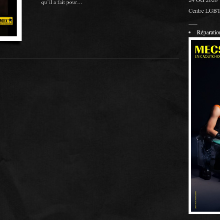
qu’il a fait pour…
Centre LGBT 
___
Réparati