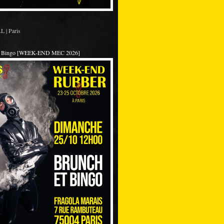
 | Paris
et Bingo [WEEK-END MEC 2026]