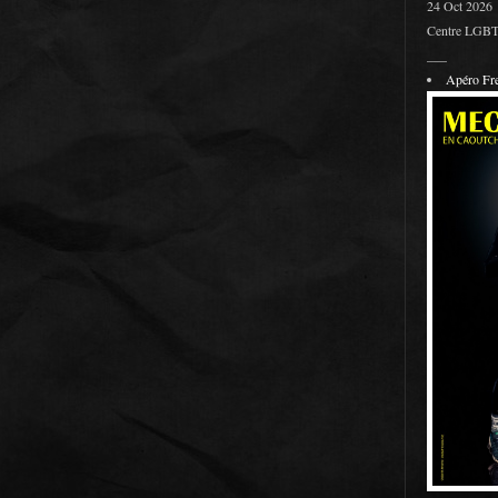
24 Oct 2026
Centre LGBT 
___
Apéro F