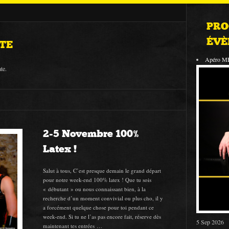
PRO
ÉVÈ
TE
Apéro M
te.
2-5 Novembre 100%
Latex !
Salut à tous, C’est presque demain le grand départ
pour notre week-end 100% latex ! Que tu sois
« débutant » ou nous connaissant bien, à la
recherche d’un moment convivial ou plus cho, il y
a forcément quelque chose pour toi pendant ce
week-end. Si tu ne l’as pas encore fait, réserve dès
5 Sep 2026
maintenant tes entrées …