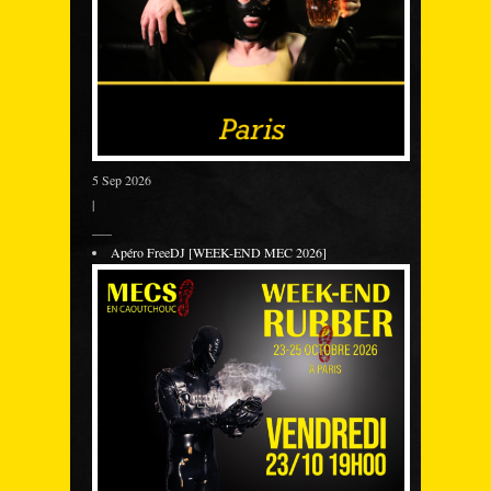
5 Sep 2026
|
___
Apéro FreeDJ [WEEK-END MEC 2026]