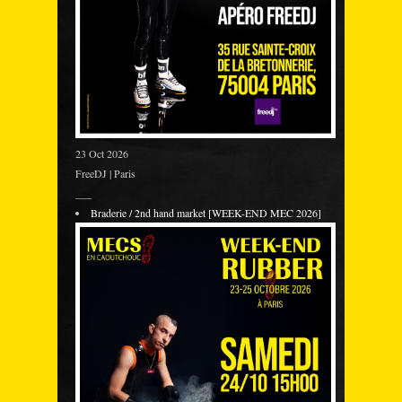
23 Oct 2026
FreeDJ | Paris
___
Braderie / 2nd hand market [WEEK-END MEC 2026]