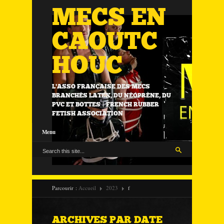
MECS EN
CAOUTC
HOUC
L'ASSO FRANÇAISE DES MECS
BRANCHÉS LATEX, DU NÉOPRÈNE, DU
PVC ET BOTTES | FRENCH RUBBER
FETISH ASSOCIATION
Menu
Parcourir :
Accueil
2023
f
ARCHIVES PAR DATE