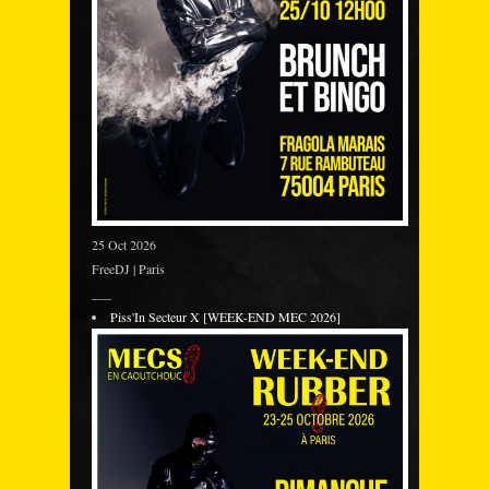
25 Oct 2026
FreeDJ | Paris
___
Piss'In Secteur X [WEEK-END MEC 2026]