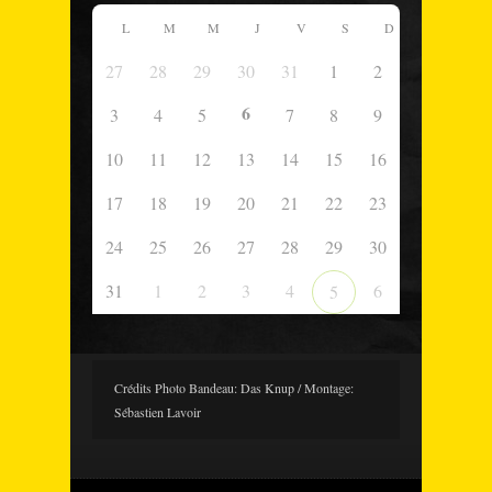
L
M
M
J
V
S
D
27
28
29
30
31
1
2
6
3
4
5
7
8
9
10
11
12
13
14
15
16
17
18
19
20
21
22
23
24
25
26
27
28
29
30
31
1
2
3
4
6
5
Crédits Photo Bandeau: Das Knup / Montage:
Sébastien Lavoir