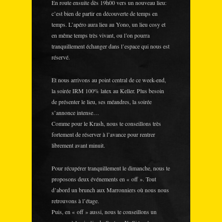
En route ensuite dès 19h00 vers un nouveau lieu:
c’est bien de partir en découverte de temps en
temps. L’apéro aura lieu au Yono, un lieu cosy et
en même temps très vivant, ou l’on pourra
tranquillement échanger dans l’espace qui nous est
réservé.
Et nous arrivons au point central de ce week-end,
la soirée IRM 100% latex au Keller. Plus besoin
de présenter le lieu, ses méandres, la soirée
s’annonce intense…
Comme pour le Krash, nous te conseillons très
fortement de réserver à l’avance pour rentrer
librement avant minuit.
Pour récupérer tranquillement le dimanche, nous te
proposons deux événements en « off ». Tout
d’abord un brunch aux Marronniers où nous nous
retrouvons à l’étage.
Puis, en « off » aussi, nous te conseillons un