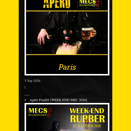
5 Sep 2026
|
___
Apéro FreeDJ [WEEK-END MEC 2026]