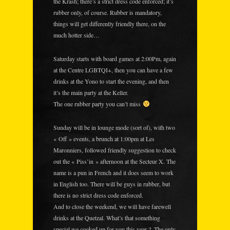
the Krash; there’s a strict dress code enforced; it’s
rubber only, of course. Rubber is mandatory,
things will get differently friendly there, on the
much hotter side…
Saturday starts with board games at 2:00Pm, again
at the Centre LGBTQI+, then you can have a few
drinks at the Yono to start the evening, and then
it’s the main party at the Keller.
The one rubber party you can’t miss
Sunday will be in lounge mode (sort of), with two
« Off » events, a brunch at 1:00pm at Les
Maronniers, followed friendly suggestion to check
out the « Piss’in » afternoon at the Secteur X. The
name is a pun in French and it does seem to work
in English too. There will be guys in rubber, but
there is no strict dress code enforced.
And to close the weekend, we will have farewell
drinks at the Quetzal. What’s that something
special we cooked up for you this year ?. The only