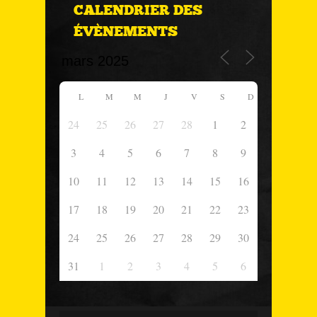
CALENDRIER DES
ÉVÈNEMENTS
L
M
M
J
V
S
D
24
25
26
27
28
1
2
3
4
5
6
7
8
9
10
11
12
13
14
15
16
17
18
19
20
21
22
23
24
25
26
27
28
29
30
31
1
2
3
4
5
6