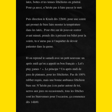
latex, bottes et tes tenues fétichistes en général.
Pour ça aussi, n’hésite pas à faire passer le mot.
Puis direction le Krash dès 22h00, pour une soirée
qui promet de bien faire monter la température
dans les latex.. Pour être sur de pouvoir rentrer
avant minuit, prends dès à présent ton billet pour la
soirée, tu n’auras pas à t’inquiéter de devoir
patienter dans la queue.
Et on reprend le samedi avec un petit nouveau: un
après midi qu’on a appelé en bon français « Let’s
play games ! ». Le principe ? Un après midi de
jeux de plateaux, pour les fétichistes. Pas de 100%
rubber requis, mais une bonne ambiance fétichiste
bien sur. N’hésite pas à en parler autour de toi,
acrros aux jeux ou occasionnels, tous les fétiches
sont les bienvenues pour l’occasion, ça commence
dès 14h00.