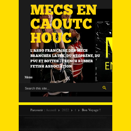
MECS EN
CAOUTC
HOUC
L'ASSO FRANÇAISE DES MECS
BRANCHÉS LATEX, DU NÉOPRÈNE, DU
PVC ET BOTTES | FRENCH RUBBER
FETISH ASSOCIATION
Menu
Parcourir :
Accueil
2022
f
Bon Voyage !