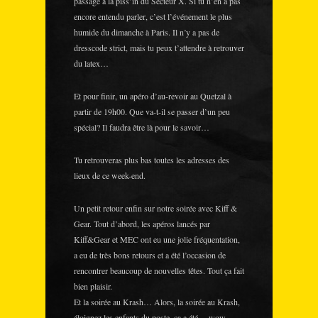
passage à la piss’in du Secteur X. Si tu n’en a pas
encore entendu parler, c’est l’événement le plus
humide du dimanche à Paris. Il n’y a pas de
dresscode strict, mais tu peux t’attendre à retrouver
du latex…
Et pour finir, un apéro d’au-revoir au Quetzal à
partir de 19h00. Que va-t-il se passer d’un peu
spécial? Il faudra être là pour le savoir…
Tu retrouveras plus bas toutes les adresses des
lieux de ce week-end.
Un petit retour enfin sur notre soirée avec Kiff &
Gear. Tout d’abord, les apéros lancés par
Kiff&Gear et MEC ont eu une jolie fréquentation,
a eu de très bons retours et a été l’occasion de
rencontrer beaucoup de nouvelles têtes. Tout ça fait
bien plaisir.
Et la soirée au Krash… Alors, la soirée au Krash,
éloignez les enfants du poste, ça a été… wow,