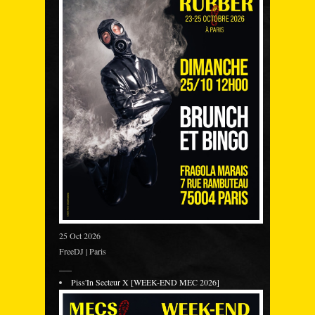
25 Oct 2026
FreeDJ | Paris
___
Piss'In Secteur X [WEEK-END MEC 2026]