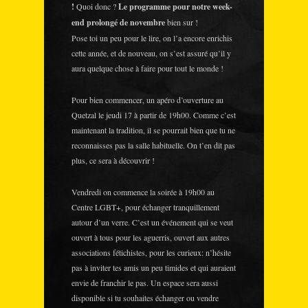
!
Quoi donc ?
Le programme pour notre week-
end prolongé de novembre
bien sur !
Pose toi un peu pour le lire, on l’a encore enrichis
cette année, et de nouveau, on s’est assuré qu’il y
aura quelque chose à faire pour tout le monde !
Pour bien commencer, un apéro d’ouverture au
Quetzal le jeudi 17 à partir de 19h00. Comme c’est
maintenant la tradition, il se pourrait bien que tu ne
reconnaisses pas la salle habituelle. On t’en dit pas
plus, ce sera à découvrir !
Vendredi on commence la soirée à 19h00 au
Centre LGBT+, pour échanger tranquillement
autour d’un verre. C’est un événement qui se veut
ouvert à tous pour les aguerris, ouvert aux autres
associations fétichistes, pour les curieux: n’hésite
pas à inviter tes amis un peu timides et qui auraient
envie de franchir le pas. Un espace sera aussi
disponible si tu souhaites échanger ou vendre