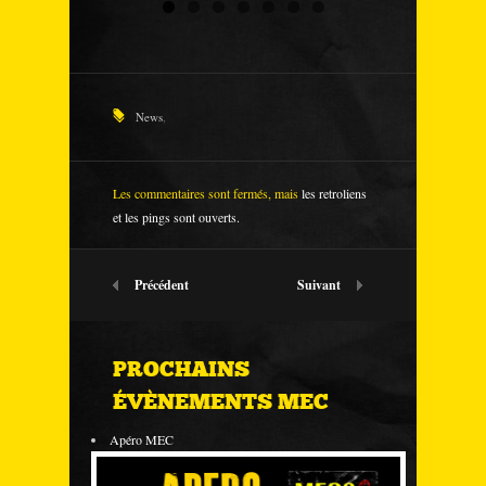
News
,
Les commentaires sont fermés, mais
les retroliens
et les pings sont ouverts.
Précédent
Suivant
PROCHAINS
ÉVÈNEMENTS MEC
Apéro MEC