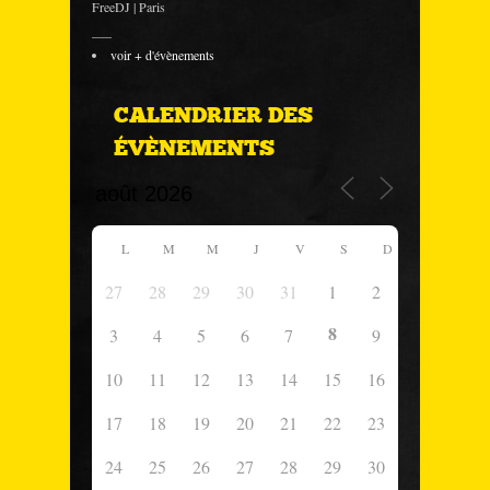
FreeDJ | Paris
___
voir + d'évènements
CALENDRIER DES
ÉVÈNEMENTS
L
M
M
J
V
S
D
27
28
29
30
31
1
2
8
3
4
5
6
7
9
10
11
12
13
14
15
16
17
18
19
20
21
22
23
24
25
26
27
28
29
30