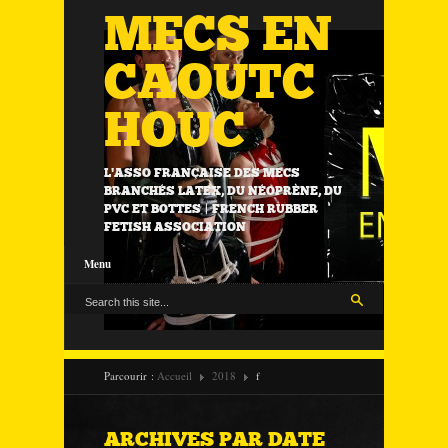
MECS EN
CAOUTC
HOUC
L'ASSO FRANÇAISE DES MECS
BRANCHÉS LATEX, DU NÉOPRÈNE, DU
PVC ET BOTTES | FRENCH RUBBER
FETISH ASSOCIATION
Menu
Parcourir :
Accueil
2018
f
ARCHIVES PAR DATE