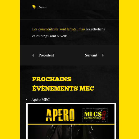
News
,
Les commentaires sont fermés, mais
les retroliens
et les pings sont ouverts.
Précédent
Suivant
PROCHAINS
ÉVÈNEMENTS MEC
Apéro MEC