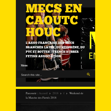
MECS EN
CAOUTC
HOUC
L'ASSO FRANÇAISE DES MECS
BRANCHÉS LATEX, DU NÉOPRÈNE, DU
PVC ET BOTTES | FRENCH RUBBER
FETISH ASSOCIATION
Menu
Parcourir :
Accueil
2018
f
Weekend de
la Marche des Fiertés 2018