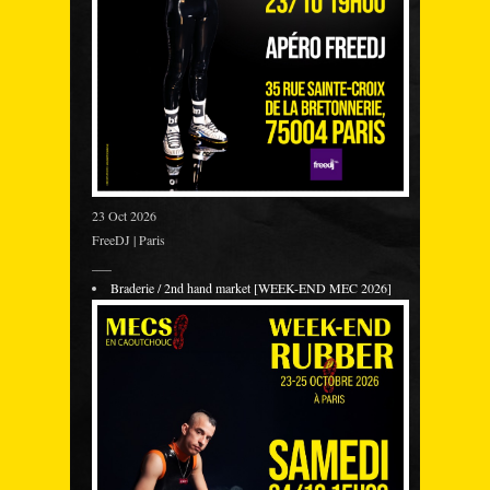
23 Oct 2026
FreeDJ | Paris
___
Braderie / 2nd hand market [WEEK-END MEC 2026]