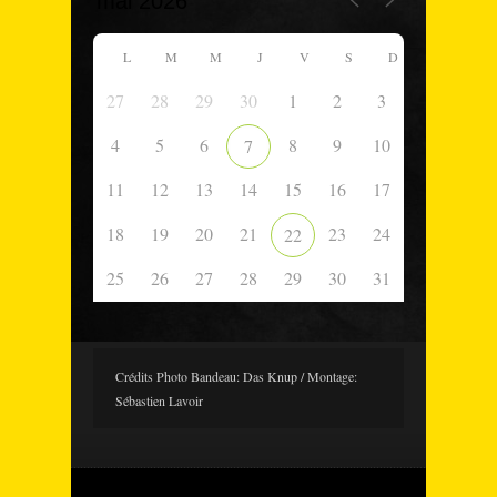
L
M
M
J
V
S
D
27
28
29
30
1
2
3
4
5
6
8
9
10
7
11
12
13
14
15
16
17
18
19
20
21
23
24
22
25
26
27
28
29
30
31
Crédits Photo Bandeau: Das Knup / Montage:
Sébastien Lavoir