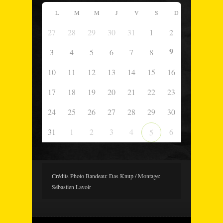
L
M
M
J
V
S
D
27
28
29
30
31
1
2
9
3
4
5
6
7
8
10
11
12
13
14
15
16
17
18
19
20
21
22
23
24
25
26
27
28
29
30
31
1
2
3
4
6
5
Crédits Photo Bandeau: Das Knup / Montage:
Sébastien Lavoir