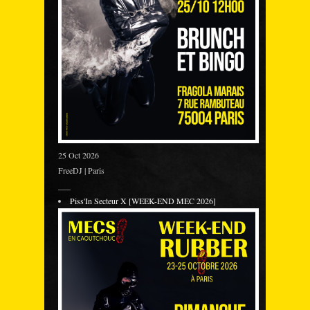
25 Oct 2026
FreeDJ | Paris
___
Piss'In Secteur X [WEEK-END MEC 2026]