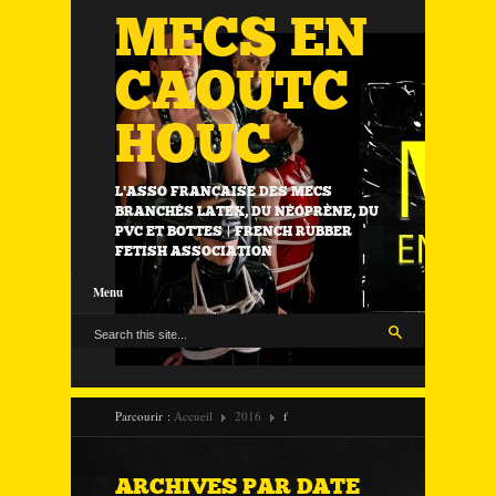
MECS EN
CAOUTC
HOUC
L'ASSO FRANÇAISE DES MECS
BRANCHÉS LATEX, DU NÉOPRÈNE, DU
PVC ET BOTTES | FRENCH RUBBER
FETISH ASSOCIATION
Menu
Parcourir :
Accueil
2016
f
ARCHIVES PAR DATE