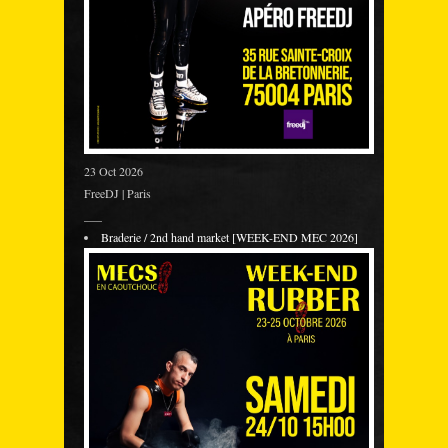
23 Oct 2026
FreeDJ | Paris
___
Braderie / 2nd hand market [WEEK-END MEC 2026]