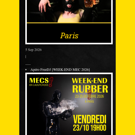
5 Sep 2026
|
___
Apéro FreeDJ [WEEK-END MEC 2026]