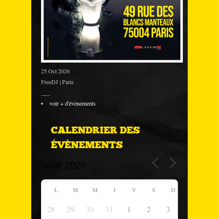
25 Oct 2026
FreeDJ | Paris
___
voir + d'évènements
CALENDRIER DES
ÉVÈNEMENTS
L
M
M
J
V
S
D
28
29
30
31
1
2
3