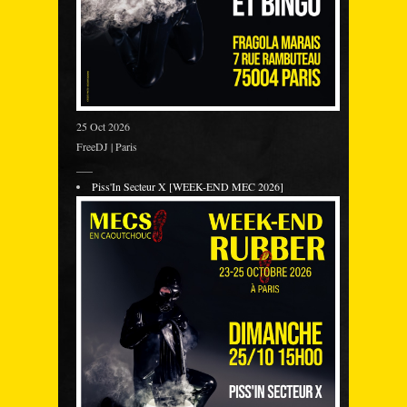
25 Oct 2026
FreeDJ | Paris
___
Piss'In Secteur X [WEEK-END MEC 2026]