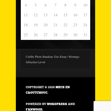
4
5
6
7
8
9
10
11
12
13
14
15
16
17
18
19
20
21
22
23
24
25
26
27
28
29
30
31
Crédits Photo Bandeau: Das Knup / Montage:
Sébastien Lavoir
COPYRIGHT © 2026
MECS EN
CAOUTCHOUC
.
POWERED BY
WORDPRESS
AND
FANWOOD
.