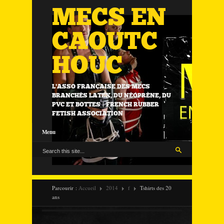
MECS EN
CAOUTC
HOUC
L'ASSO FRANÇAISE DES MECS
BRANCHÉS LATEX, DU NÉOPRÈNE, DU
PVC ET BOTTES | FRENCH RUBBER
FETISH ASSOCIATION
Menu
Parcourir :
Accueil
2014
f
Tshirts des 20
ans