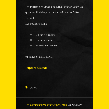
Les
tshirts des 20 ans de MEC
sont en vente, en
quantités limitées, chez
REX, 42 rue de Poitou
Paris 4
.
Les couleurs sont :
Jaune sur rouge
Jaune sur noir
et Noir sur Jaunes
en tailles S, M, L et XL.
Rupture de stock
News
,
Les commentaires sont fermés, mais
les retroliens