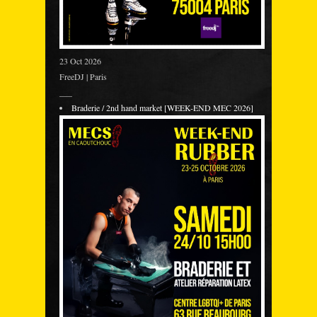
23 Oct 2026
FreeDJ | Paris
___
Braderie / 2nd hand market [WEEK-END MEC 2026]