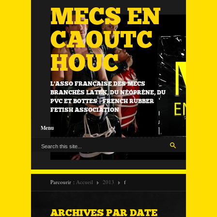
MECS EN
CAOUTC
HOUC
L'ASSO FRANÇAISE DES MECS
BRANCHÉS LATEX, DU NÉOPRÈNE, DU
PVC ET BOTTES | FRENCH RUBBER
FETISH ASSOCIATION
Menu
Parcourir :
Accueil
2013
f
ARCHIVES PAR DATE