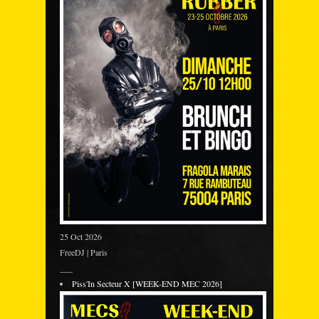
25 Oct 2026
FreeDJ | Paris
___
Piss'In Secteur X [WEEK-END MEC 2026]