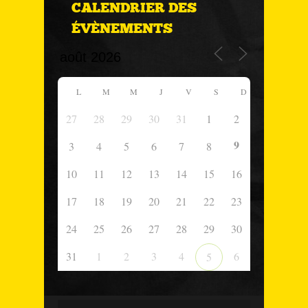
CALENDRIER DES
ÉVÈNEMENTS
L
M
M
J
V
S
D
27
28
29
30
31
1
2
9
3
4
5
6
7
8
10
11
12
13
14
15
16
17
18
19
20
21
22
23
24
25
26
27
28
29
30
31
1
2
3
4
6
5