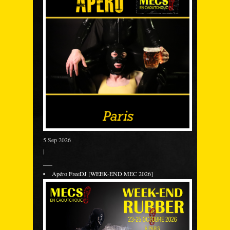
5 Sep 2026
|
___
Apéro FreeDJ [WEEK-END MEC 2026]