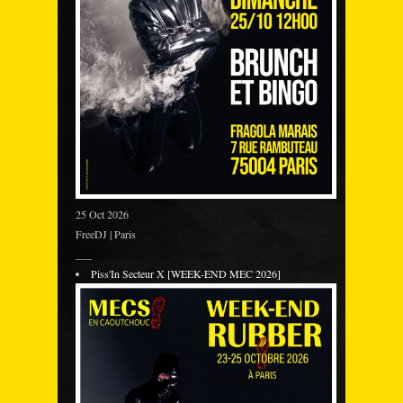
25 Oct 2026
FreeDJ | Paris
___
Piss'In Secteur X [WEEK-END MEC 2026]