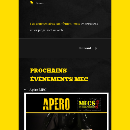
News
,
Les commentaires sont fermés, mais
les retroliens
et les pings sont ouverts.
Suivant
PROCHAINS
ÉVÈNEMENTS MEC
Apéro MEC