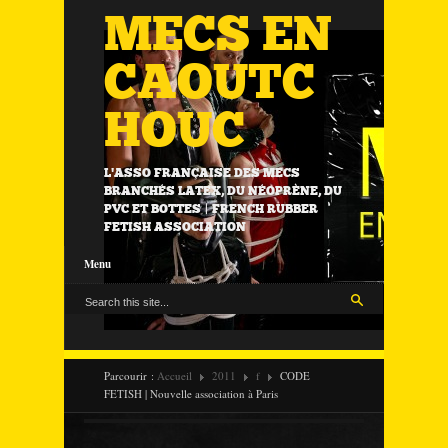
MECS EN
CAOUTC
HOUC
L'ASSO FRANÇAISE DES MECS
BRANCHÉS LATEX, DU NÉOPRÈNE, DU
PVC ET BOTTES | FRENCH RUBBER
FETISH ASSOCIATION
Menu
Parcourir :
Accueil
2011
f
CODE
FETISH | Nouvelle association à Paris