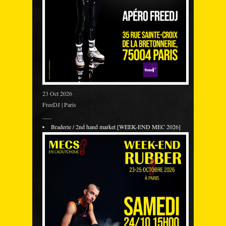
23 Oct 2026
FreeDJ | Paris
___
Braderie / 2nd hand market [WEEK-END MEC 2026]