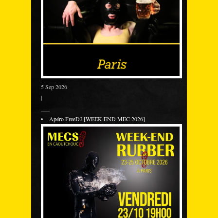
5 Sep 2026
|
___
Apéro FreeDJ [WEEK-END MEC 2026]