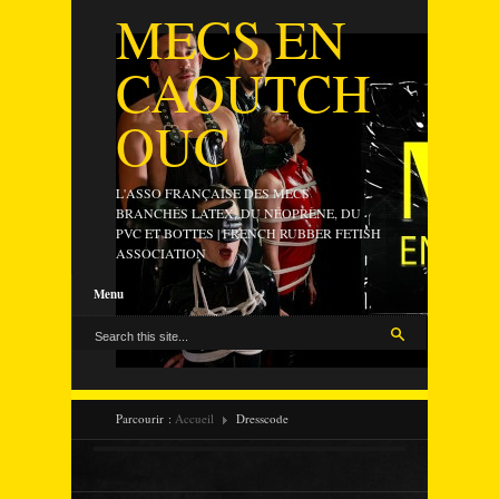
MECS EN
CAOUTCH
OUC
L'ASSO FRANÇAISE DES MECS
BRANCHÉS LATEX, DU NÉOPRÈNE, DU
PVC ET BOTTES | FRENCH RUBBER FETISH
ASSOCIATION
Menu
Parcourir :
Accueil
Dresscode