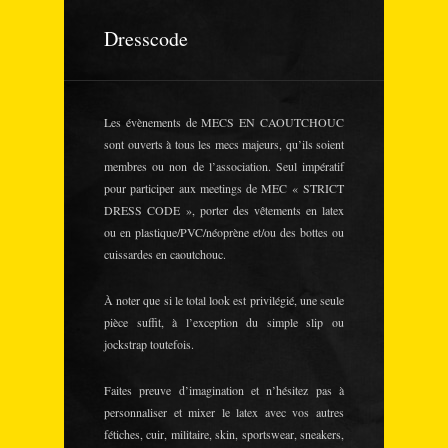
Dresscode
Les évènements de MECS EN CAOUTCHOUC
sont ouverts à tous les mecs majeurs, qu’ils soient
membres ou non de l’association. Seul impératif
pour participer aux meetings de MEC « STRICT
DRESS CODE », porter des vêtements en latex
ou en plastique/PVC/néoprène et/ou des bottes ou
cuissardes en caoutchouc.
À noter que si le total look est privilégié, une seule
pièce suffit, à l’exception du simple slip ou
jockstrap toutefois.
Faites preuve d’imagination et n’hésitez pas à
personnaliser et mixer le latex avec vos autres
fétiches, cuir, militaire, skin, sportswear, sneakers,