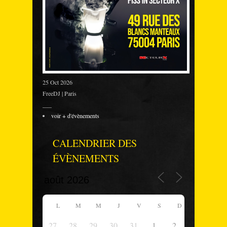
25 Oct 2026
FreeDJ | Paris
___
voir + d'évènements
CALENDRIER DES
ÉVÈNEMENTS
L
M
M
J
V
S
D
27
28
29
30
31
1
2