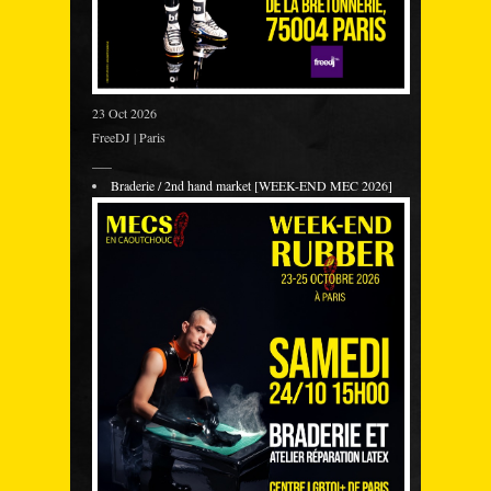
23 Oct 2026
FreeDJ | Paris
___
Braderie / 2nd hand market [WEEK-END MEC 2026]