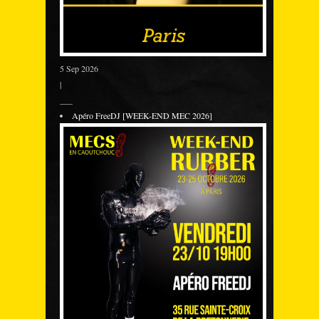
5 Sep 2026
|
___
Apéro FreeDJ [WEEK-END MEC 2026]