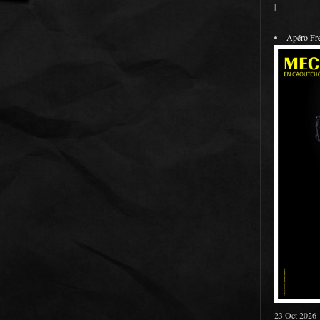
|
___
Apéro F
23 Oct 2026