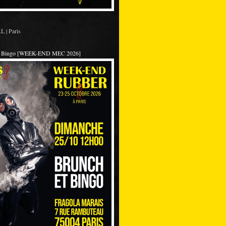
 | Paris
et Bingo [WEEK-END MEC 2026]