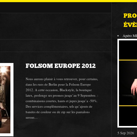
PRO
ÉVÈ
Apéro M
FOLSOM EUROPE 2012
Nous aurons plaisir à vous retrouver, pour certains,
dans les rues de Berlin pour la Folsom Europe
2012. A cette occasion, Blackstyle, la boutique
latex, prolonge ses promos jusqu’au 9 Septembre. :
combinaisons courtes, hauts et jupes jusqu’a -50%.
Des services complémentaires, tels qu’ajouts de
bandes de couleur ou de zip sur les pantalons
seront…
5 Sep 2026