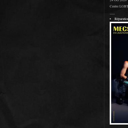
Centre LGBT 
___
Réparati