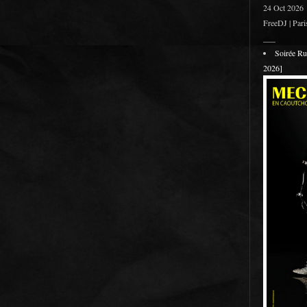
24 Oct 2026
FreeDJ | Pari
___
Soirée R
2026]