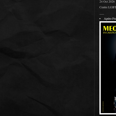
24 Oct 2026
Centre LGBT 
___
Apéro F