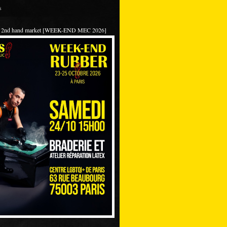
s
 / 2nd hand market [WEEK-END MEC 2026]