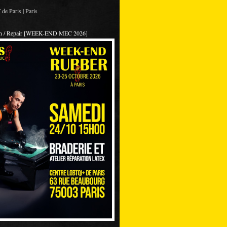
de Paris | Paris
on / Repair [WEEK-END MEC 2026]