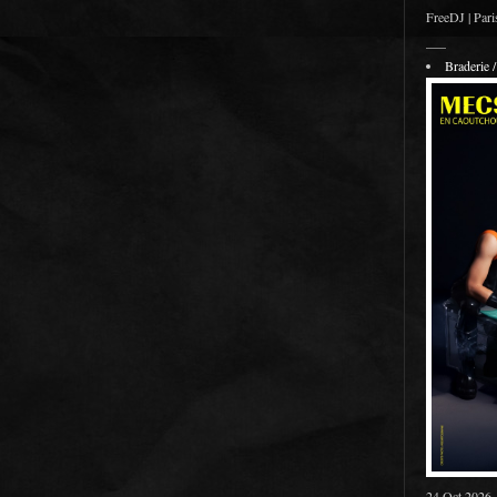
FreeDJ | Pari
___
Braderie
24 Oct 2026