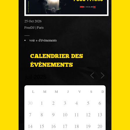
25 Oct 2026
FreeDJ | Paris
___
voir + d'évènements
CALENDRIER DES
ÉVÈNEMENTS
L
M
M
J
V
S
D
30
1
2
3
4
5
6
7
8
9
10
11
12
13
14
15
16
17
18
19
20