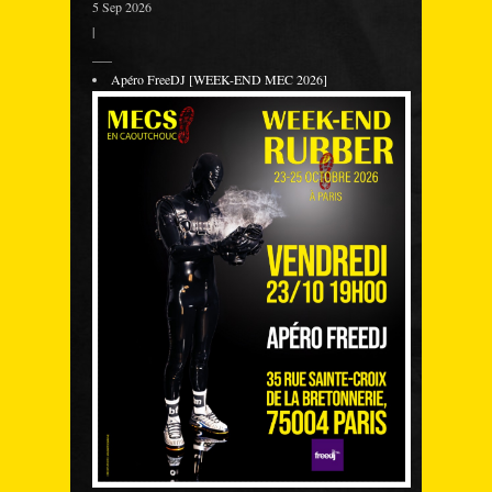
5 Sep 2026
|
___
Apéro FreeDJ [WEEK-END MEC 2026]