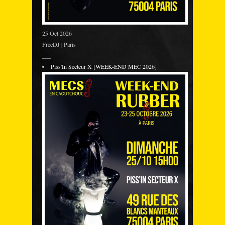
25 Oct 2026
FreeDJ | Paris
___
Piss'In Secteur X [WEEK-END MEC 2026]