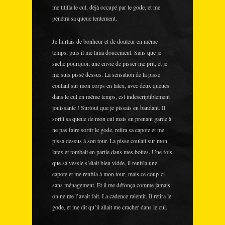
me titilla le cul, déjà occupé par le gode, et me
pénétra sa queue lentement.
Je hurlais de bonheur et de douleur en même
temps, puis il me lima doucement. Sans que je
sache pourquoi, une envie de pisser me prit, et je
me suis pissé dessus. La sensation de la pisse
coulant sur mon corps en latex, avec deux queues
dans le cul en même temps, est indescriptiblement
jouissante ! Surtout que je pissais en bandant. Il
sortit sa queue de mon cul mais en prenant garde à
ne pas faire sortir le gode, retira sa capote et me
pissa dessus à son tour. La pisse coulait sur mon
latex et tombait en partie dans mes bottes. Une fois
que sa vessie s’était bien vidée, il renfila une
capote et me renfila à mon tour, mais ce coup-ci
sans ménagement. Et il me défonça comme jamais
on ne me l’avait fait. La cadence ralentit. Il retira le
gode, et me dit qu’il allait me cracher dans le cul.