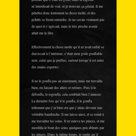
m’interdisait de voir, et je trouvais ça génial. Il me
pénétra donc lentement la chose molle, et des
pchitts se firent entendre. Je ne savais vraiment pas
de quoi il s’agissait, mais le très proche avenir
allait me le dire.
Effectivement la chose molle qu’il m’avait enfilé se
durcissait à l’intérieur, c’était mon gode gonflable
noir, celui que je préfère, surtout lorsqu’il est entre
des mains expertes.
Il ne le gonfla pas au maximum, mais me travailla
bien, en faisant des allers et retours. Puis il le
défonfla, le regonfla, cela semblait bien l’amuser.
La dernière fois qu’il le gonfla, il le gonfla
tellement que j’ai bien cru que j’allais devenir une
véritable baudruche. Il me laisse ainsi, et se remit à
me travailler les seins. Il m’enleva les pinces, et me
mordilla le bout des seins quelques peu abîmés par
les pinces. Dans le même temps, je sentis qu’il