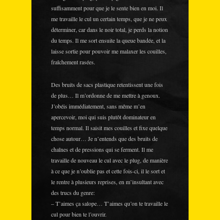
suffisamment pour que je le sente bien en moi. Il
me travaille le cul un certain temps, que je ne peux
déterminer, car dans le noir total, je perds la notion
du temps. Il me sort ensuite la queue bandée, et la
laisse sortie pour pouvoir me malaxer les couilles,
fraîchement rasées.
Des bruits de sacs plastique retentissent une fois
de plus… Il m’ordonne de me mettre à genoux.
J’obéis immédiatement, sans même m’en
apercevoir, moi qui suis plutôt dominateur en
temps normal. Il saisit mes couilles et fixe quelque
chose autour… Je n’entends que des bruits de
chaînes et de pressions qui se ferment. Il me
travaille de nouveau le cul avec le plug, de manière
à ce que je n’oublie pas et cette fois-ci, il le sort et
le rentre à plusieurs reprises, en m’insultant avec
des trucs du genre:
– T’aimes ça salope… T’aimes qu’on te travaille le
cul pour bien te l’ouvrir.