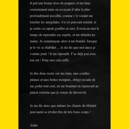
Il prit une bonne dose de poppers et me lima
correctement mais en essayant d’aller le plus
profondément possible, comme s’il voulait me
toucher les amygdales. Un cri puissant retentit, et
je sentis sa capote gonfler en moi. Il resta en moi le
temps de reprendre ses esprits, et me détacha les
mains. Je commençais alors à me branler, lorsque
je le vis se rhabiller… Je lui dis que moi aussi je
voulais jouir ! Il me répondit: T’as déjà joui avec
ton cul ! Pour moi cela suffit.
Je dus donc rester sur ma faim, mes couilles
pleines et mes bottes trempées, obligé ensuite de
me goder tout seul, en me branlant en repensant au
plaisir extrème que je venais de découvrir.
Je me dis alors que mêmes les chiants du Minitel
pouvaient se révéler être de très bons coups !
Alain