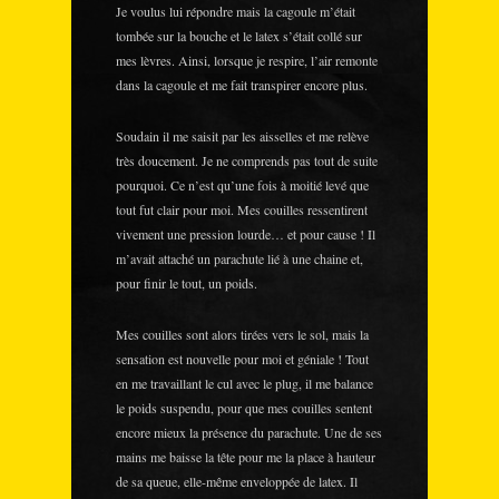
Je voulus lui répondre mais la cagoule m’était
tombée sur la bouche et le latex s’était collé sur
mes lèvres. Ainsi, lorsque je respire, l’air remonte
dans la cagoule et me fait transpirer encore plus.
Soudain il me saisit par les aisselles et me relève
très doucement. Je ne comprends pas tout de suite
pourquoi. Ce n’est qu’une fois à moitié levé que
tout fut clair pour moi. Mes couilles ressentirent
vivement une pression lourde… et pour cause ! Il
m’avait attaché un parachute lié à une chaine et,
pour finir le tout, un poids.
Mes couilles sont alors tirées vers le sol, mais la
sensation est nouvelle pour moi et géniale ! Tout
en me travaillant le cul avec le plug, il me balance
le poids suspendu, pour que mes couilles sentent
encore mieux la présence du parachute. Une de ses
mains me baisse la tête pour me la place à hauteur
de sa queue, elle-même enveloppée de latex. Il