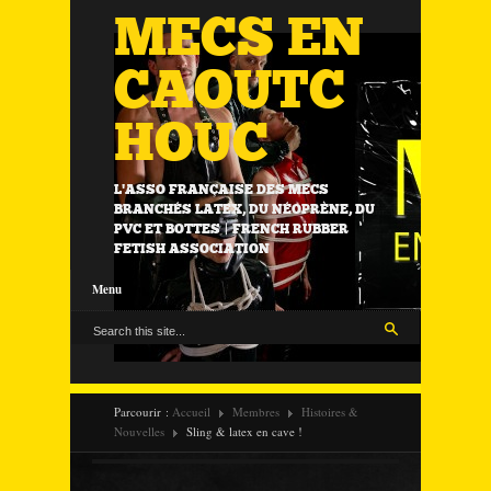
MECS EN
CAOUTC
HOUC
L'ASSO FRANÇAISE DES MECS
BRANCHÉS LATEX, DU NÉOPRÈNE, DU
PVC ET BOTTES | FRENCH RUBBER
FETISH ASSOCIATION
Menu
Parcourir :
Accueil
Membres
Histoires &
Nouvelles
Sling & latex en cave !