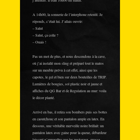
j’attendis. Il était 10h00 du matin.
A 14h00, la sonnerie de l’interphone retentit. Je
réponds, c’était lui. J’allais ouvrir:
– Salut
– Salut, ça colle ?
– Ouais !
Pas un mot de plus, et nous descendons à la cave,
où j’ai installé mon sling et préparé tout le matos
sur un meuble prévu à cet effet, ainsi que les
capotes, le gel et bien sur deux bouteilles de TRIP.
Lumières de bougies, sol plastic noir et jaune et
affiches du QG Bar et de Regulation au mur: voila
le décor planté.
Arrivé en bas, il retira son bombers puis ses bottes
en caoutchouc et son pantalon ample en latex. En
dessous, une véritable merveille noire brillait: un
pantalon latex avec gaine pour la queue, débardeur
laissant n’apparaître que les pectoraux, grosse