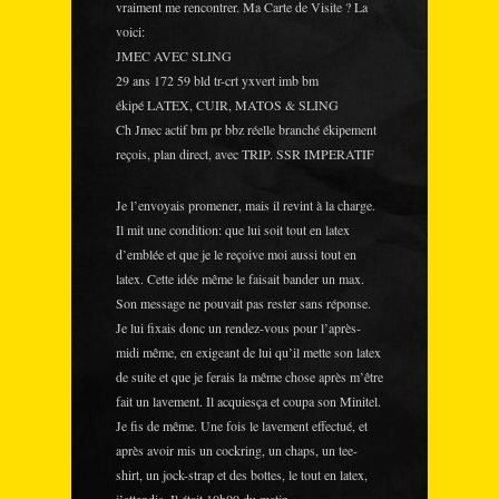
vraiment me rencontrer. Ma Carte de Visite ? La
voici:
JMEC AVEC SLING
29 ans 172 59 bld tr-crt yxvert imb bm
ékipé LATEX, CUIR, MATOS & SLING
Ch Jmec actif bm pr bbz réelle branché ékipement
reçois, plan direct, avec TRIP. SSR IMPERATIF
Je l’envoyais promener, mais il revint à la charge.
Il mit une condition: que lui soit tout en latex
d’emblée et que je le reçoive moi aussi tout en
latex. Cette idée même le faisait bander un max.
Son message ne pouvait pas rester sans réponse.
Je lui fixais donc un rendez-vous pour l’après-
midi même, en exigeant de lui qu’il mette son latex
de suite et que je ferais la même chose après m’être
fait un lavement. Il acquiesça et coupa son Minitel.
Je fis de même. Une fois le lavement effectué, et
après avoir mis un cockring, un chaps, un tee-
shirt, un jock-strap et des bottes, le tout en latex,