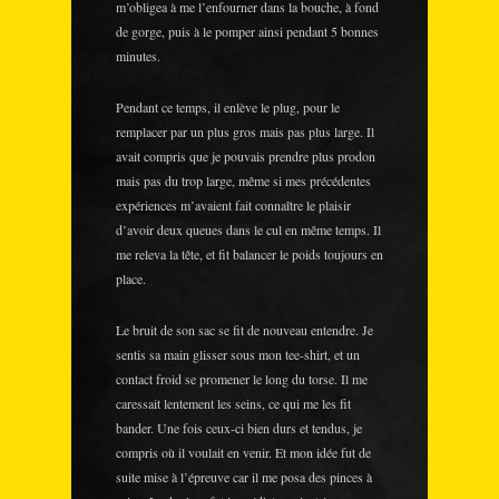
m’obligea à me l’enfourner dans la bouche, à fond
de gorge, puis à le pomper ainsi pendant 5 bonnes
minutes.
Pendant ce temps, il enlève le plug, pour le
remplacer par un plus gros mais pas plus large. Il
avait compris que je pouvais prendre plus prodon
mais pas du trop large, même si mes précédentes
expériences m’avaient fait connaître le plaisir
d’avoir deux queues dans le cul en même temps. Il
me releva la tête, et fit balancer le poids toujours en
place.
Le bruit de son sac se fit de nouveau entendre. Je
sentis sa main glisser sous mon tee-shirt, et un
contact froid se promener le long du torse. Il me
caressait lentement les seins, ce qui me les fit
bander. Une fois ceux-ci bien durs et tendus, je
compris où il voulait en venir. Et mon idée fut de
suite mise à l’épreuve car il me posa des pinces à