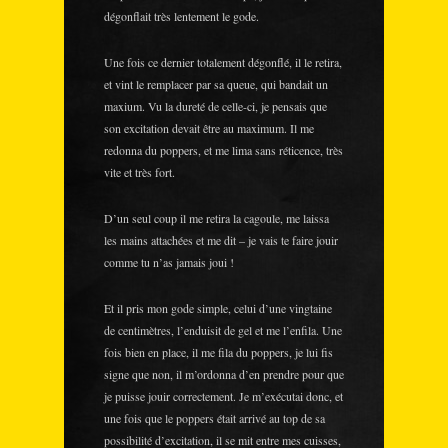
dégonflait très lentement le gode.
Une fois ce dernier totalement dégonflé, il le retira,
et vint le remplacer par sa queue, qui bandait un
maxium. Vu la dureté de celle-ci, je pensais que
son excitation devait être au maximum. Il me
redonna du poppers, et me lima sans réticence, très
vite et très fort.
D’un seul coup il me retira la cagoule, me laissa
les mains attachées et me dit – je vais te faire jouir
comme tu n’as jamais joui !
Et il pris mon gode simple, celui d’une vingtaine
de centimètres, l’enduisit de gel et me l’enfila. Une
fois bien en place, il me fila du poppers, je lui fis
signe que non, il m’ordonna d’en prendre pour que
je puisse jouir correctement. Je m’exécutai donc, et
une fois que le poppers était arrivé au top de sa
possibilité d’excitation, il se mit entre mes cuisses,