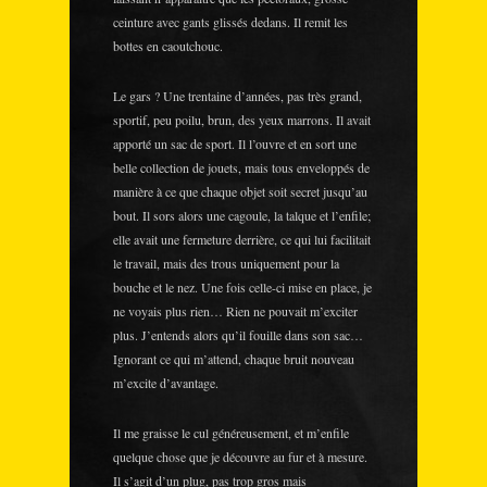
ceinture avec gants glissés dedans. Il remit les
bottes en caoutchouc.
Le gars ? Une trentaine d’années, pas très grand,
sportif, peu poilu, brun, des yeux marrons. Il avait
apporté un sac de sport. Il l’ouvre et en sort une
belle collection de jouets, mais tous enveloppés de
manière à ce que chaque objet soit secret jusqu’au
bout. Il sors alors une cagoule, la talque et l’enfile;
elle avait une fermeture derrière, ce qui lui facilitait
le travail, mais des trous uniquement pour la
bouche et le nez. Une fois celle-ci mise en place, je
ne voyais plus rien… Rien ne pouvait m’exciter
plus. J’entends alors qu’il fouille dans son sac…
Ignorant ce qui m’attend, chaque bruit nouveau
m’excite d’avantage.
Il me graisse le cul généreusement, et m’enfile
quelque chose que je découvre au fur et à mesure.
Il s’agit d’un plug, pas trop gros mais