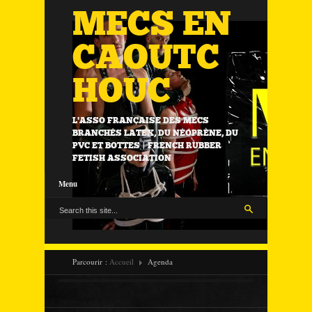
MECS EN
CAOUTC
HOUC
L'ASSO FRANÇAISE DES MECS
BRANCHÉS LATEX, DU NÉOPRÈNE, DU
PVC ET BOTTES | FRENCH RUBBER
FETISH ASSOCIATION
Menu
Parcourir :
Accueil
Agenda