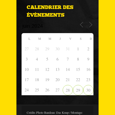
CALENDRIER DES
ÉVÈNEMENTS
L
M
M
J
V
S
D
27
28
29
30
31
1
2
3
4
5
6
7
8
9
10
11
12
13
14
15
16
17
18
19
20
21
22
23
24
25
26
27
28
29
30
Crédits Photo Bandeau: Das Knup / Montage: