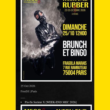
25 Oct 2026
FreeDJ | Paris
___
Piss'In Secteur X [WEEK-END MEC 2026]