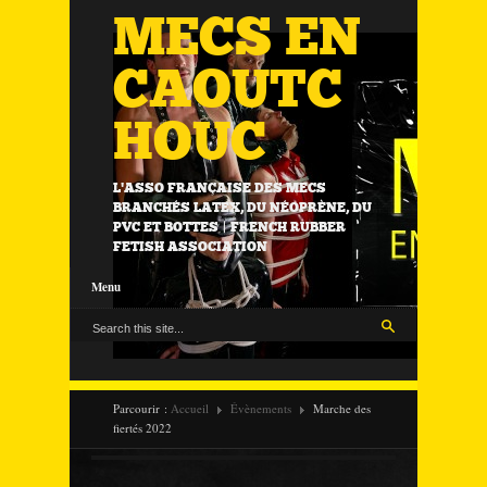
MECS EN
CAOUTC
HOUC
L'ASSO FRANÇAISE DES MECS
BRANCHÉS LATEX, DU NÉOPRÈNE, DU
PVC ET BOTTES | FRENCH RUBBER
FETISH ASSOCIATION
Menu
Parcourir :
Accueil
Évènements
Marche des
fiertés 2022