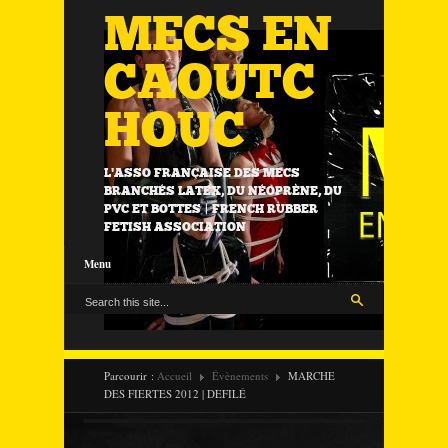
MECS EN
CAOUTC
HOUC
L'ASSO FRANÇAISE DES MECS
BRANCHÉS LATEX, DU NÉOPRÈNE, DU
PVC ET BOTTES | FRENCH RUBBER
FETISH ASSOCIATION
Menu
Parcourir :
Accueil
Évènements
MARCHE
DES FIERTES 2012 | DEFILÉ