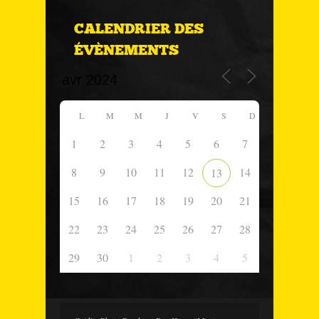
CALENDRIER DES
ÉVÈNEMENTS
L
M
M
J
V
S
D
1
2
3
4
5
6
7
8
9
10
11
12
14
13
15
16
17
18
19
20
21
22
23
24
25
26
27
28
29
30
1
2
3
4
5